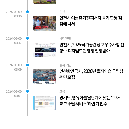
2026-08-09
인천
08:36
인천시 여름휴가철 피서지 물가 합동 점
검에 나서
2026-08-09
사회일반
08:32
인천시, 2025 국가공간정보 우수사업 선
정… 디지털트윈 행정 인정받아
2026-08-09
경제.기업
08:09
인천항만공사, 2026년 을지연습 국민참
관단 모집
2026-08-09
교육
08:03
경기도, 영유아 발달단계에 맞는 ‘교재·
교구 배달 서비스’ 하반기 접수