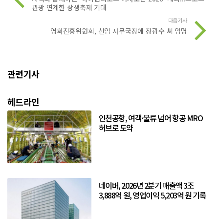
관광 연계한 상생축제 기대
다음기사
영화진흥위원회, 신임 사무국장에 장광수 씨 임명
관련기사
헤드라인
인천공항, 여객·물류 넘어 항공 MRO
허브로 도약
네이버, 2026년 2분기 매출액 3조
3,888억 원, 영업이익 5,203억 원 기록