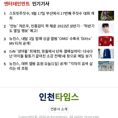
엔터테인먼트
인기기사
스트릿주짓수, 9월 17일 부산에서 17번째 주짓수 대회 개
1
최
‘만능’ 차은우, 빈틈없이 꽉 채운 2022년 상반기…’하반기
2
도 열일 행보’ 예고!
뉴진스, 내달 2일 발매 싱글 앨범 ‘OMG’ 수록곡 ‘Ditto’
3
MV 티저 공개!
tvN ‘성아돌’ 최재현, 망돌에서 단독 열애설까지! 다사다
4
난 아이돌 활동기 끝마친 소감 전해!새 창으로 메일 보기
뉴진스, 데뷔 앨범 음원 오늘(1일) 공개! “각자의 음색 살
5
리는 데 초점
언론사 소개
Copyright © 2020 incheontimes. All rights reserved.