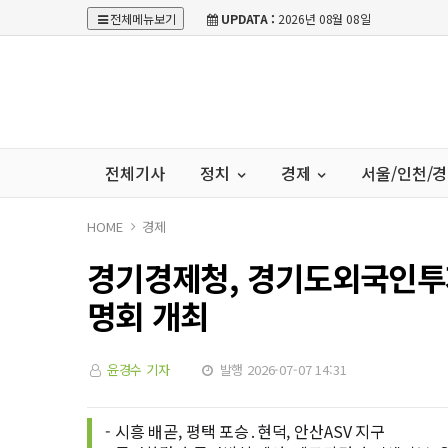
전체메뉴보기
UPDATA :
2026년 08월 08일
전체기사
정치
경제
서울/인천/
HOME
경제
경기경제청, 경기도외국인투
명회 개최
윤경수 기자
발행 2026-07-07 14:31
- 시흥 배곧, 평택 포승․현덕, 안산ASV 지구