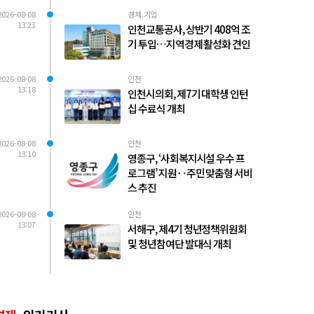
2026-08-08
경제.기업
13:23
인천교통공사, 상반기 408억 조
기 투입…지역경제 활성화 견인
2026-08-08
인천
13:18
인천시의회, 제7기 대학생 인턴
십 수료식 개최
2026-08-08
인천
13:10
영종구, ‘사회복지시설 우수 프
로그램’ 지원‥주민 맞춤형 서비
스 추진
2026-08-08
인천
13:07
서해구, 제4기 청년정책위원회
및 청년참여단 발대식 개최