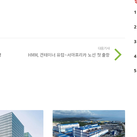
1
2
3
다음기사
경
HMM, 컨테이너 유럽~서아프리카 노선 첫 출항
4
5