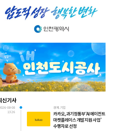
최신기사
2026-08-08
경제.기업
13:26
카카오, 과기정통부 ‘AI 에이전트
마켓플레이스 개발 지원 사업’
수행자로 선정