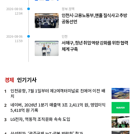
2026-08-06
정부.정책
12:04
인천시·고용노동부, 맨홀 질식사고 추방
공동선언
2026-08-06
인천
11:59
서해구, 청년 취업 역량 강화를 위한 협력
체계 구축
경제
인기기사
인천공항, 7월 1일부터 제2여객터미널로 진에어 이전 배
1
치
네이버, 2026년 1분기 매출액 3조 2,411억 원, 영업이익
2
5,418억 원 기록
LG전자, 역동적 조직문화 속속 도입
3
삼성전자, ‘광주국제 IoT·로봇 박람회’ 참가
4