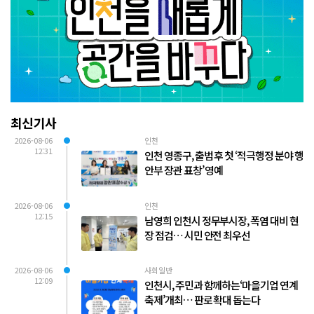
최신기사
2026-08-06
인천
12:31
인천 영종구, 출범 후 첫 ‘적극행정 분야 행
안부 장관 표창’ 영예
2026-08-06
인천
12:15
남영희 인천시 정무부시장, 폭염 대비 현
장 점검… 시민 안전 최우선
2026-08-06
사회일반
12:09
인천시, 주민과 함께하는‘마을기업 연계
축제’개최… 판로 확대 돕는다