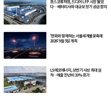
포스코퓨처엠, 드디어 LFP 시장 뚫었
다… 배터리사와 대규모 장기 공급 합의
'한화와 함께하는 서울세계불꽃축제
2026' 9월 5일 개최
LS에코에너지, 상반기 사상 최대 실
적…매출 전년비 33% 증가