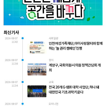
최신기사
2026-08-07
사회일반
11:43
인천여성가족재단, 아이사랑꿈터와 함께
하는 ‘놀 권리 캠페인’진행
2026-08-07
정치
11:38
계양구, 국회의원·시의원 정책간담회 개
최
2026-08-07
교육
11:34
전국 20개 G-램프 대학 사업단, 하나 돼
대한민국 기초과학 키운다
2026-08-07
오피니언