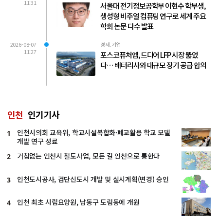
11:31
서울대 전기정보공학부 이현수 학부생,
생성형 비주얼 컴퓨팅 연구로 세계 주요
학회 논문 다수 발표
2026-08-07
경제.기업
11:27
포스코퓨처엠, 드디어 LFP 시장 뚫었
다… 배터리사와 대규모 장기 공급 합의
인천
인기기사
인천시의회 교육위, 학교시설복합화·폐교활용 학교 모델
1
개발 연구 성료
거침없는 인천시 철도사업, 모든 길 인천으로 통한다
2
인천도시공사, 검단신도시 개발 및 실시계획(변경) 승인
3
인천 최초 시립요양원, 남동구 도림동에 개원
4