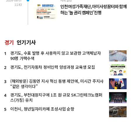
11:43
인천여성가족재단, 아이사랑꿈터와 함께
하는 ‘놀 권리 캠페인’진행
경기
인기기사
경기도, 수표 발행 후 사용하지 않고 보관한 고액체납자
1
90명 가택수색
경기도, 전기자동차 정비인력 양성과정 교육생 모집
2
(해외방문) 김동연 지사 혁신 동맹 제안에, 미시간 주지사
3
“같은 생각이다”
경기도, 부천대장지구에 1조 원 규모 SK그린테크노캠퍼
4
스(가칭) 유치
이천시, 청년일자리카페 조성사업 순항
5