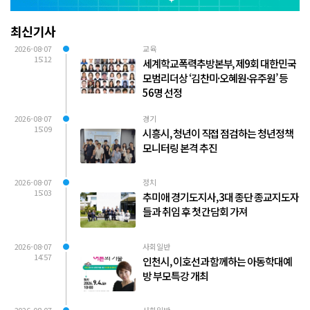
최신기사
2026-08-07
교육
15:12
세계학교폭력추방본부, 제9회 대한민국
모범리더상 ‘김찬미·오혜원·유주원’ 등
56명 선정
2026-08-07
경기
15:09
시흥시, 청년이 직접 점검하는 청년정책
모니터링 본격 추진
2026-08-07
정치
15:03
추미애 경기도지사, 3대 종단 종교지도자
들과 취임 후 첫 간담회 가져
2026-08-07
사회일반
14:57
인천시, 이호선과 함께하는 아동학대예
방 부모특강 개최
2026-08-07
사회일반