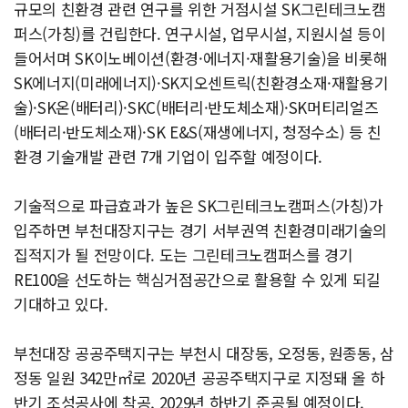
규모의 친환경 관련 연구를 위한 거점시설 SK그린테크노캠
퍼스(가칭)를 건립한다. 연구시설, 업무시설, 지원시설 등이
들어서며 SK이노베이션(환경·에너지·재활용기술)을 비롯해
SK에너지(미래에너지)·SK지오센트릭(친환경소재·재활용기
술)·SK온(배터리)·SKC(배터리·반도체소재)·SK머티리얼즈
(배터리·반도체소재)·SK E&S(재생에너지, 청정수소) 등 친
환경 기술개발 관련 7개 기업이 입주할 예정이다.
기술적으로 파급효과가 높은 SK그린테크노캠퍼스(가칭)가
입주하면 부천대장지구는 경기 서부권역 친환경미래기술의
집적지가 될 전망이다. 도는 그린테크노캠퍼스를 경기
RE100을 선도하는 핵심거점공간으로 활용할 수 있게 되길
기대하고 있다.
부천대장 공공주택지구는 부천시 대장동, 오정동, 원종동, 삼
정동 일원 342만㎡로 2020년 공공주택지구로 지정돼 올 하
반기 조성공사에 착공, 2029년 하반기 준공될 예정이다.