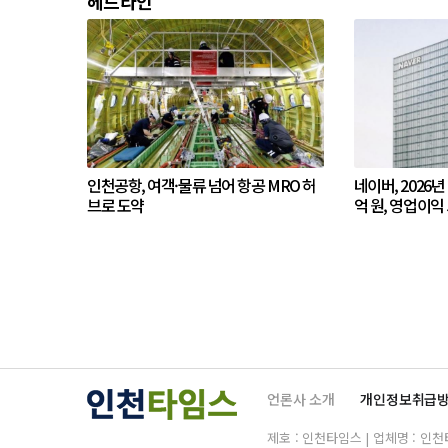
헤드라인
인천공항, 여객·물류 넘어 항공 MRO 허
네이버, 2026년
브로 도약
억 원, 영업이익 
언론사 소개
개인정보취급
제호 : 인천타임스 | 업체명 : 인천타임