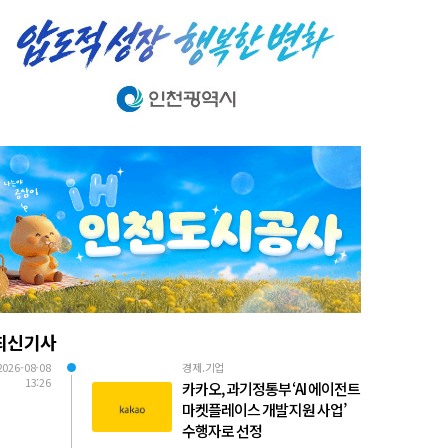
최신기사
2026-08-08
경제.기업
13:26
카카오, 과기정통부 ‘AI 에이전트
마켓플레이스 개발 지원 사업’
수행자로 선정