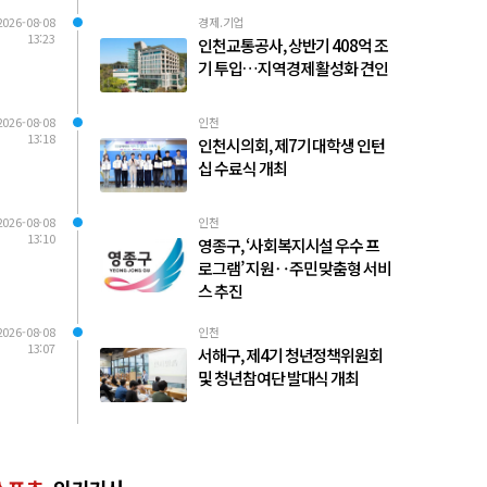
2026-08-08
경제.기업
13:23
인천교통공사, 상반기 408억 조
기 투입…지역경제 활성화 견인
2026-08-08
인천
13:18
인천시의회, 제7기 대학생 인턴
십 수료식 개최
2026-08-08
인천
13:10
영종구, ‘사회복지시설 우수 프
로그램’ 지원‥주민 맞춤형 서비
스 추진
2026-08-08
인천
13:07
서해구, 제4기 청년정책위원회
및 청년참여단 발대식 개최