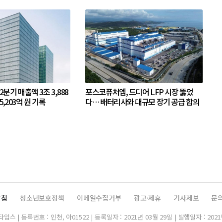
 2분기 매출액 3조 3,888
포스코퓨처엠, 드디어 LFP 시장 뚫었
5,203억 원 기록
다… 배터리사와 대규모 장기 공급 합의
방침
청소년보호정책
이메일수집거부
광고·제휴
기사제보
문
스 | 등록번호 : 인천, 아01522 | 등록일자 : 2021년 03월 29일 | 발행일자 : 2021