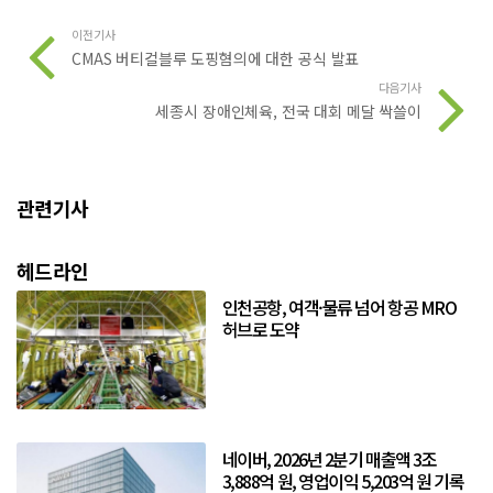
이전기사
CMAS 버티컬블루 도핑혐의에 대한 공식 발표
다음기사
세종시 장애인체육, 전국 대회 메달 싹쓸이
관련기사
헤드라인
인천공항, 여객·물류 넘어 항공 MRO
허브로 도약
네이버, 2026년 2분기 매출액 3조
3,888억 원, 영업이익 5,203억 원 기록