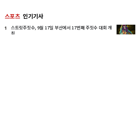
스포츠
인기기사
스트릿주짓수, 9월 17일 부산에서 17번째 주짓수 대회 개
1
최
로드 FC 챔피언 김수철, 9월 25일 일본 최대 격투 단체
2
RIZIN 출전... 상대는 밴텀급 그랑프리 챔피언 오기쿠보
동아시아 최초 UFC 챔피언 장 웨일리, 챔피언 에스파르자
3
상대로 타이틀 재도전
90명의 다이버가 연출하는 장관
4
서울 LG트윈스, 팬 디자인 ‘데님에디션’ 상품 출시
5