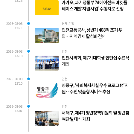
13:26
카카오, 과기정통부 ‘AI 에이전트 마켓플
레이스 개발 지원 사업’ 수행자로 선정
2026-08-08
경제.기업
13:23
인천교통공사, 상반기 408억 조기 투
입…지역경제 활성화 견인
2026-08-08
인천
13:18
인천시의회, 제7기 대학생 인턴십 수료식
개최
2026-08-08
인천
13:10
영종구, ‘사회복지시설 우수 프로그램’ 지
원‥주민 맞춤형 서비스 추진
2026-08-08
인천
13:07
서해구, 제4기 청년정책위원회 및 청년참
여단 발대식 개최