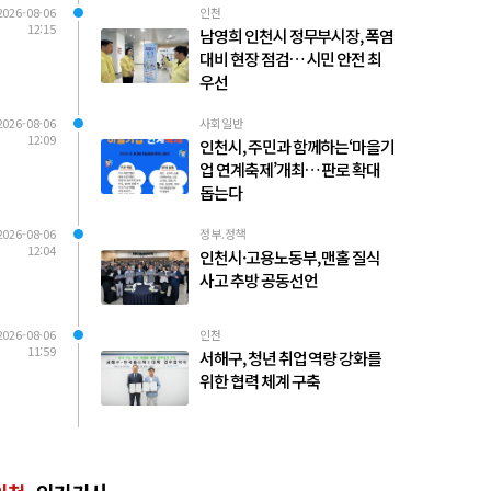
2026-08-06
인천
12:15
남영희 인천시 정무부시장, 폭염
대비 현장 점검… 시민 안전 최
우선
2026-08-06
사회일반
12:09
인천시, 주민과 함께하는‘마을기
업 연계축제’개최… 판로 확대
돕는다
2026-08-06
정부.정책
12:04
인천시·고용노동부, 맨홀 질식
사고 추방 공동선언
2026-08-06
인천
11:59
서해구, 청년 취업 역량 강화를
위한 협력 체계 구축