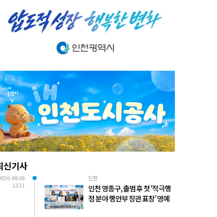
최신기사
2026-08-06
인천
12:31
인천 영종구, 출범 후 첫 ‘적극행
정 분야 행안부 장관 표창’ 영예