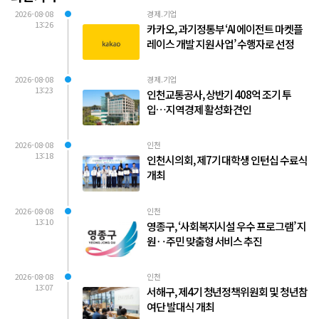
2026-08-08
경제.기업
13:26
카카오, 과기정통부 ‘AI 에이전트 마켓플
레이스 개발 지원 사업’ 수행자로 선정
2026-08-08
경제.기업
13:23
인천교통공사, 상반기 408억 조기 투
입…지역경제 활성화 견인
2026-08-08
인천
13:18
인천시의회, 제7기 대학생 인턴십 수료식
개최
2026-08-08
인천
13:10
영종구, ‘사회복지시설 우수 프로그램’ 지
원‥주민 맞춤형 서비스 추진
2026-08-08
인천
13:07
서해구, 제4기 청년정책위원회 및 청년참
여단 발대식 개최