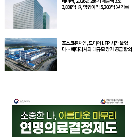
네이버, 2026년 2분기 매출액 3조
3,888억 원, 영업이익 5,203억 원 기록
포스코퓨처엠, 드디어 LFP 시장 뚫었
다… 배터리사와 대규모 장기 공급 합의