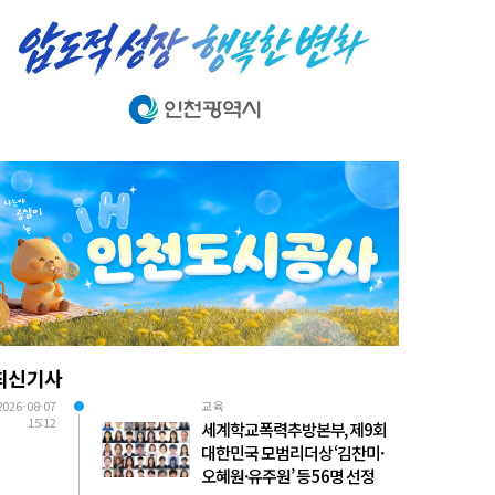
최신기사
2026-08-07
교육
15:12
세계학교폭력추방본부, 제9회
대한민국 모범리더상 ‘김찬미·
오혜원·유주원’ 등 56명 선정