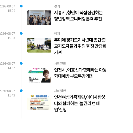
2026-08-07
경기
15:09
시흥시, 청년이 직접 점검하는
청년정책 모니터링 본격 추진
2026-08-07
정치
15:03
추미애 경기도지사, 3대 종단 종
교지도자들과 취임 후 첫 간담회
가져
2026-08-07
사회일반
14:57
인천시, 이호선과 함께하는 아동
학대예방 부모특강 개최
2026-08-07
사회일반
11:43
인천여성가족재단, 아이사랑꿈
터와 함께하는 ‘놀 권리 캠페
인’진행