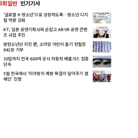
사회일반
인기기사
‘글로벌 K-청소년’으로 성장하도록…청소년 디지
털 역량 강화
KT, 일본 공연기획사와 손잡고 AR·VR 공연 콘텐
츠 사업 추진
방탄소년단 지민 팬, 소아암 어린이 돕기 헌혈증
641장 기부
30일까지 전국 680여 곳서 자동차 배출가스 집중
단속
5월 전국에서 ‘미아방지 예방 목걸이 달아주기 캠
페인’ 진행