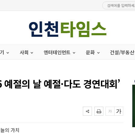
경기
사회
엔터테인먼트
문화
건설/부동산
6 예절의 날 예절·다도 경연대회’
오늘의 가치