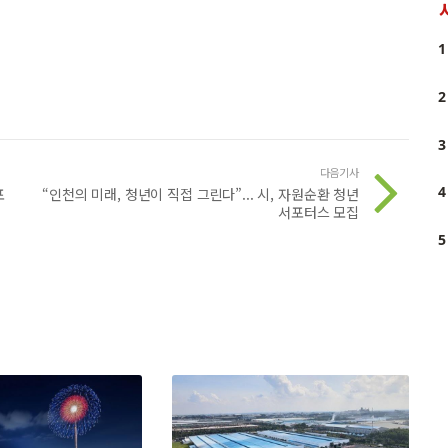
1
2
3
다음기사
4
포
“인천의 미래, 청년이 직접 그린다”... 시, 자원순환 청년
서포터스 모집
5