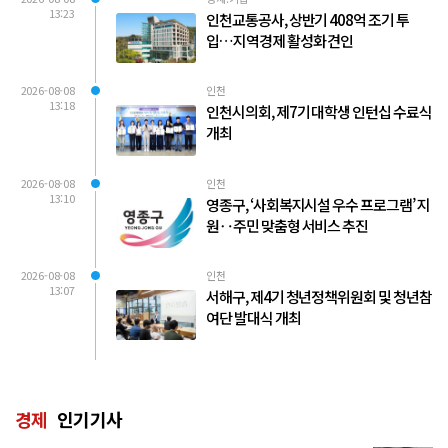
13:23
인천교통공사, 상반기 408억 조기 투
입…지역경제 활성화 견인
2026-08-08
인천
13:18
인천시의회, 제7기 대학생 인턴십 수료식
개최
2026-08-08
인천
13:10
영종구, ‘사회복지시설 우수 프로그램’ 지
원‥주민 맞춤형 서비스 추진
2026-08-08
인천
13:07
서해구, 제4기 청년정책위원회 및 청년참
여단 발대식 개최
경제
인기기사