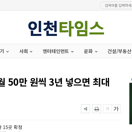
경기
사회
엔터테인먼트
문화
건설/부동산
 50만 원씩 3년 넣으면 최대
 15곳 확정