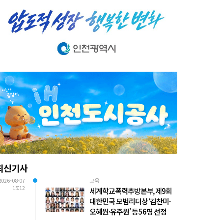
최신기사
2026-08-07
교육
15:12
세계학교폭력추방본부, 제9회
대한민국 모범리더상 ‘김찬미·
오혜원·유주원’ 등 56명 선정