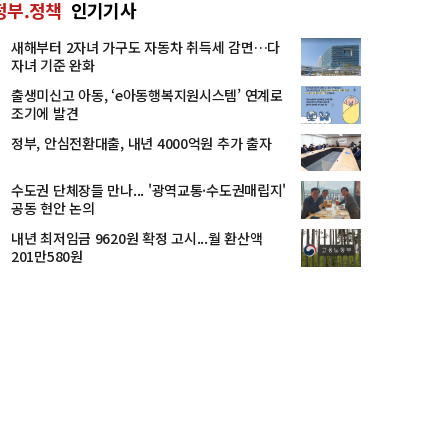
정부.정책
인기기사
새해부터 2자녀 가구도 자동차 취득세 감면…다
자녀 기준 완화
출생미신고 아동, ‘e아동행복지원시스템’ 연계로
조기에 발견
정부, 안심전환대출, 내년 4000억원 추가 출자
수도권 단체장들 만나... '광역교통·수도권매립지'
공동 현안 논의
내년 최저임금 9620원 확정 고시...월 환산액
201만580원