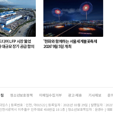
디어 LFP 시장 뚫었
'한화와 함께하는 서울세계불꽃축제
 대규모 장기 공급 합의
2026' 9월 5일 개최
방침
청소년보호정책
이메일수집거부
광고·제휴
기사제보
문
스 | 등록번호 : 인천, 아01522 | 등록일자 : 2021년 03월 29일 | 발행일자 : 2021
인천시광역시 미추홀구 인주대로 458번길 18 1층 | 청소년보호책임자 : 윤경수 | 대표전화 