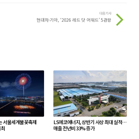
다음기사
현대차·기아, ‘2026 레드 닷 어워드’ 5관왕
는 서울세계불꽃축제
LS에코에너지, 상반기 사상 최대 실적…
개최
매출 전년비 33% 증가