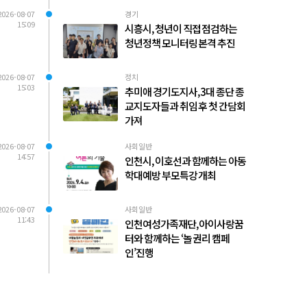
2026-08-07
경기
15:09
시흥시, 청년이 직접 점검하는
청년정책 모니터링 본격 추진
2026-08-07
정치
15:03
추미애 경기도지사, 3대 종단 종
교지도자들과 취임 후 첫 간담회
가져
2026-08-07
사회일반
14:57
인천시, 이호선과 함께하는 아동
학대예방 부모특강 개최
2026-08-07
사회일반
11:43
인천여성가족재단, 아이사랑꿈
터와 함께하는 ‘놀 권리 캠페
인’진행