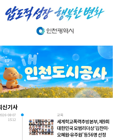
최신기사
2026-08-07
교육
15:12
세계학교폭력추방본부, 제9회
대한민국 모범리더상 ‘김찬미·
오혜원·유주원’ 등 56명 선정