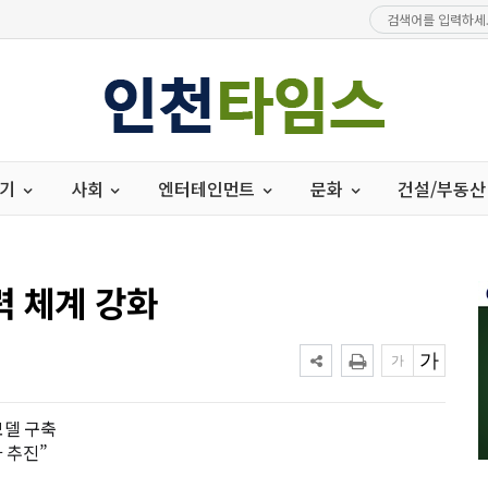
경기
사회
엔터테인먼트
문화
건설/부동산
력 체계 강화
모델 구축
 추진”