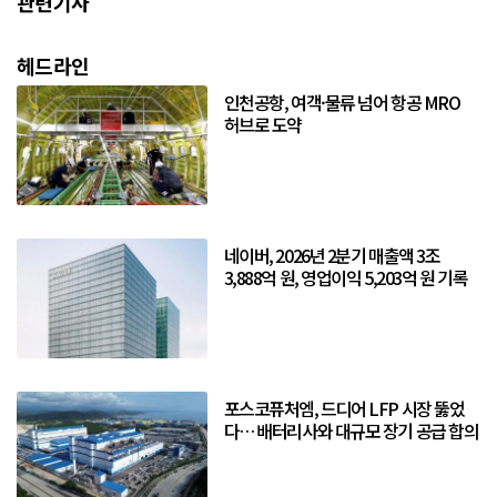
관련기사
헤드라인
인천공항, 여객·물류 넘어 항공 MRO
허브로 도약
네이버, 2026년 2분기 매출액 3조
3,888억 원, 영업이익 5,203억 원 기록
포스코퓨처엠, 드디어 LFP 시장 뚫었
다… 배터리사와 대규모 장기 공급 합의