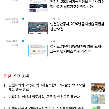
인천시, 2025 국가공간정보 우수사업 선
정… 디지털트윈 행정 인정받아
2026-08-09
경제.기업
08:09
인천항만공사, 2026년 을지연습 국민참
관단 모집
2026-08-09
교육
08:03
경기도, 영유아 발달단계에 맞는 ‘교재·
교구 배달 서비스’ 하반기 접수
인천
인기기사
인천시의회 교육위, 학교시설복합화·폐교활용 학교 모델
1
개발 연구 성료
거침없는 인천시 철도사업, 모든 길 인천으로 통한다
2
인천도시공사, 검단신도시 개발 및 실시계획(변경) 승인
3