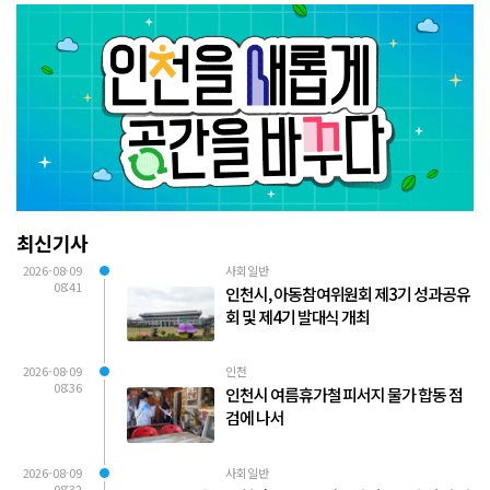
최신기사
2026-08-09
사회일반
08:41
인천시, 아동참여위원회 제3기 성과공유
회 및 제4기 발대식 개최
2026-08-09
인천
08:36
인천시 여름휴가철 피서지 물가 합동 점
검에 나서
2026-08-09
사회일반
08:32