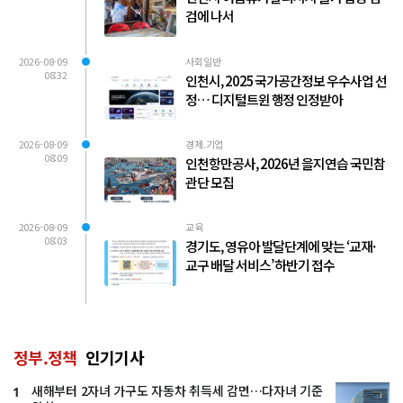
검에 나서
2026-08-09
사회일반
08:32
인천시, 2025 국가공간정보 우수사업 선
정… 디지털트윈 행정 인정받아
2026-08-09
경제.기업
08:09
인천항만공사, 2026년 을지연습 국민참
관단 모집
2026-08-09
교육
08:03
경기도, 영유아 발달단계에 맞는 ‘교재·
교구 배달 서비스’ 하반기 접수
정부.정책
인기기사
새해부터 2자녀 가구도 자동차 취득세 감면…다자녀 기준
1