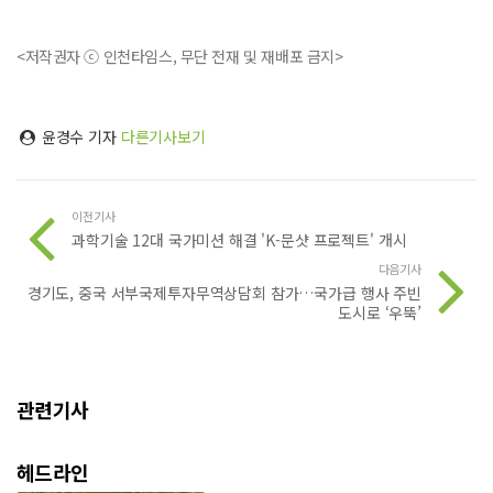
<저작권자 ⓒ 인천타임스, 무단 전재 및 재배포 금지>
윤경수 기자
다른기사보기
이전기사
과학기술 12대 국가미션 해결 'K-문샷 프로젝트' 개시
다음기사
경기도, 중국 서부국제투자무역상담회 참가…국가급 행사 주빈
도시로 ‘우뚝’
관련기사
헤드라인