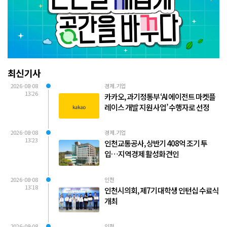
최신기사
2026-08-08
경제.기업
13:26
카카오, 과기정통부 ‘AI 에이전트 마켓플
레이스 개발 지원 사업’ 수행자로 선정
2026-08-08
경제.기업
13:23
인천교통공사, 상반기 408억 조기 투
입…지역경제 활성화 견인
2026-08-08
인천
13:18
인천시의회, 제7기 대학생 인턴십 수료식
개최
2026-08-08
인천