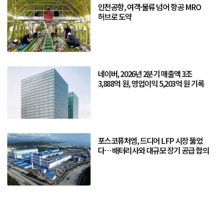
인천공항, 여객·물류 넘어 항공 MRO
허브로 도약
네이버, 2026년 2분기 매출액 3조
3,888억 원, 영업이익 5,203억 원 기록
포스코퓨처엠, 드디어 LFP 시장 뚫었
다… 배터리사와 대규모 장기 공급 합의