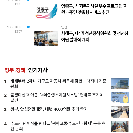
13:10
영종구, ‘사회복지시설 우수 프로그램’ 지
원‥주민 맞춤형 서비스 추진
2026-08-08
인천
13:07
서해구, 제4기 청년정책위원회 및 청년참
여단 발대식 개최
정부.정책
인기기사
새해부터 2자녀 가구도 자동차 취득세 감면…다자녀 기준
1
완화
출생미신고 아동, ‘e아동행복지원시스템’ 연계로 조기에
2
발견
정부, 안심전환대출, 내년 4000억원 추가 출자
3
수도권 단체장들 만나... '광역교통·수도권매립지' 공동 현
4
안 논의