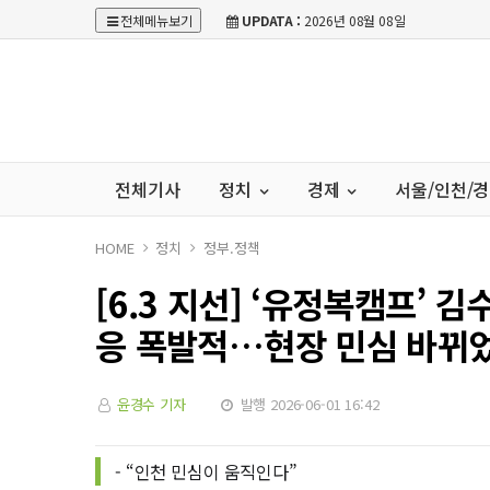
전체메뉴보기
UPDATA :
2026년 08월 08일
전체기사
정치
경제
서울/인천/
HOME
정치
정부.정책
[6.3 지선] ‘유정복캠프’ 김
응 폭발적…현장 민심 바뀌
윤경수 기자
발행 2026-06-01 16:42
- “인천 민심이 움직인다”