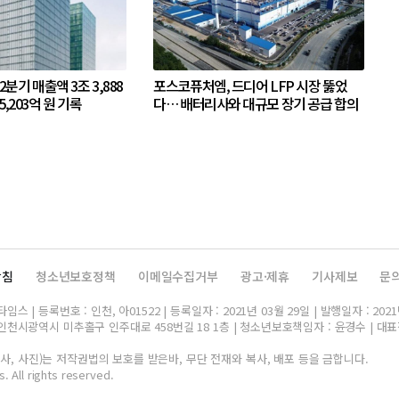
 2분기 매출액 3조 3,888
포스코퓨처엠, 드디어 LFP 시장 뚫었
5,203억 원 기록
다… 배터리사와 대규모 장기 공급 합의
방침
청소년보호정책
이메일수집거부
광고·제휴
기사제보
문
스 | 등록번호 : 인천, 아01522 | 등록일자 : 2021년 03월 29일 | 발행일자 : 2021
인천시광역시 미추홀구 인주대로 458번길 18 1층 | 청소년보호책임자 : 윤경수 | 대표전화 
, 사진)는 저작권법의 보호를 받은바, 무단 전재와 복사, 배포 등을 금합니다.
. All rights reserved.