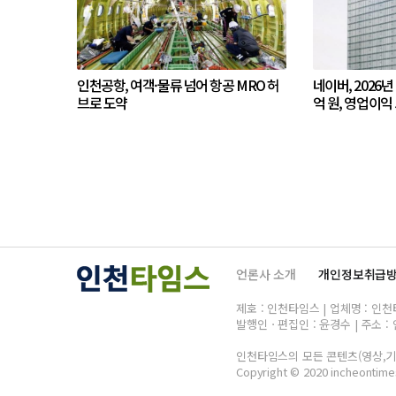
인천공항, 여객·물류 넘어 항공 MRO 허
네이버, 2026년
브로 도약
억 원, 영업이익 
언론사 소개
개인정보취급
제호 : 인천타임스 | 업체명 : 인천타임
발행인ㆍ편집인 : 윤경수 | 주소 : 
인천타임스의 모든 콘텐츠(영상,기사
Copyright © 2020 incheontimes