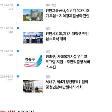
2026-08-08
경제.기업
13:23
인천교통공사, 상반기 408억 조
기 투입…지역경제 활성화 견인
2026-08-08
인천
13:18
인천시의회, 제7기 대학생 인턴
십 수료식 개최
2026-08-08
인천
13:10
영종구, ‘사회복지시설 우수 프
로그램’ 지원‥주민 맞춤형 서비
스 추진
2026-08-08
인천
13:07
서해구, 제4기 청년정책위원회
및 청년참여단 발대식 개최