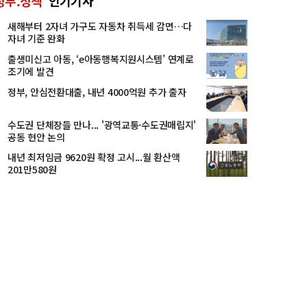
정부.정책
인기기사
새해부터 2자녀 가구도 자동차 취득세 감면…다
자녀 기준 완화
출생미신고 아동, ‘e아동행복지원시스템’ 연계로
조기에 발견
정부, 안심전환대출, 내년 4000억원 추가 출자
수도권 단체장들 만나... '광역교통·수도권매립지'
공동 현안 논의
내년 최저임금 9620원 확정 고시...월 환산액
201만580원