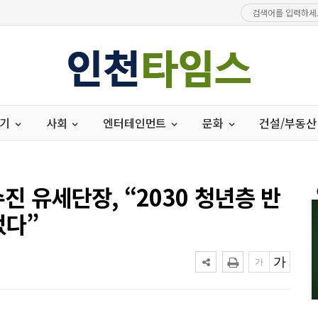
경기
사회
엔터테인먼트
문화
건설/부동산
수진 유세단장, “2030 청년층 반
었다”