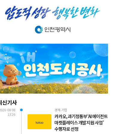
최신기사
2026-08-08
경제.기업
13:26
카카오, 과기정통부 ‘AI 에이전트
마켓플레이스 개발 지원 사업’
수행자로 선정