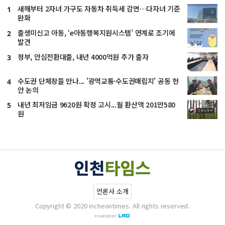
새해부터 2자녀 가구도 자동차 취득세 감면…다자녀 기준
1
완화
출생미신고 아동, ‘e아동행복지원시스템’ 연계로 조기에
2
발견
정부, 안심전환대출, 내년 4000억원 추가 출자
3
수도권 단체장들 만나... '광역교통·수도권매립지' 공동 현
4
안 논의
내년 최저임금 9620원 확정 고시...월 환산액 201만580
5
원
언론사 소개
Copyright © 2020 incheontimes. All rights reserved.