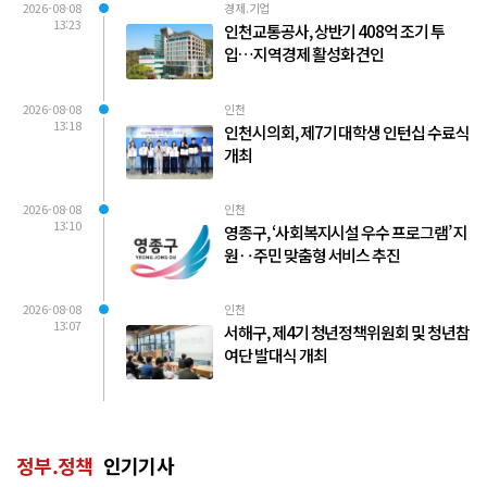
2026-08-08
경제.기업
13:23
인천교통공사, 상반기 408억 조기 투
입…지역경제 활성화 견인
2026-08-08
인천
13:18
인천시의회, 제7기 대학생 인턴십 수료식
개최
2026-08-08
인천
13:10
영종구, ‘사회복지시설 우수 프로그램’ 지
원‥주민 맞춤형 서비스 추진
2026-08-08
인천
13:07
서해구, 제4기 청년정책위원회 및 청년참
여단 발대식 개최
정부.정책
인기기사