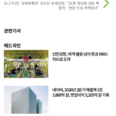
[6.3 지선] ‘유정복캠프’ 김수진 유세단장, “2030 청년층 반응 폭
발적…현장 민심 바뀌었다”
관련기사
헤드라인
인천공항, 여객·물류 넘어 항공 MRO
허브로 도약
네이버, 2026년 2분기 매출액 3조
3,888억 원, 영업이익 5,203억 원 기록