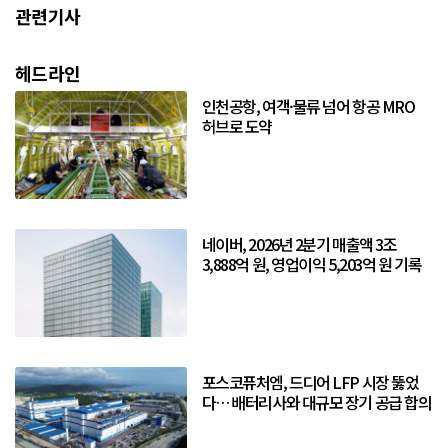
관련기사
헤드라인
인천공항, 여객·물류 넘어 항공 MRO
허브로 도약
네이버, 2026년 2분기 매출액 3조
3,888억 원, 영업이익 5,203억 원 기록
포스코퓨처엠, 드디어 LFP 시장 뚫었
다… 배터리사와 대규모 장기 공급 합의