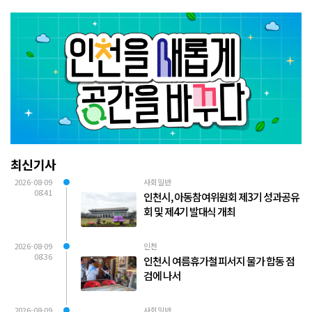
최신기사
2026-08-09
사회일반
08:41
인천시, 아동참여위원회 제3기 성과공유
회 및 제4기 발대식 개최
2026-08-09
인천
08:36
인천시 여름휴가철 피서지 물가 합동 점
검에 나서
2026-08-09
사회일반