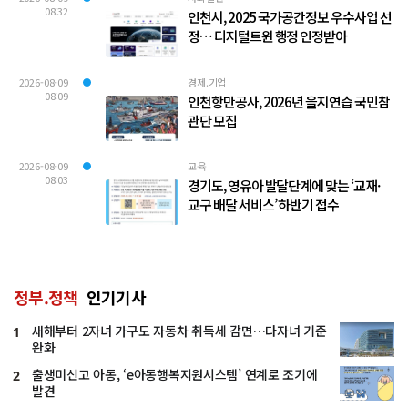
08:32
인천시, 2025 국가공간정보 우수사업 선
정… 디지털트윈 행정 인정받아
2026-08-09
경제.기업
08:09
인천항만공사, 2026년 을지연습 국민참
관단 모집
2026-08-09
교육
08:03
경기도, 영유아 발달단계에 맞는 ‘교재·
교구 배달 서비스’ 하반기 접수
정부.정책
인기기사
새해부터 2자녀 가구도 자동차 취득세 감면…다자녀 기준
1
완화
출생미신고 아동, ‘e아동행복지원시스템’ 연계로 조기에
2
발견