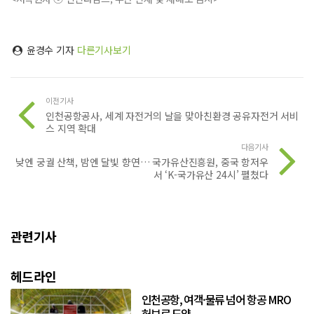
윤경수 기자
다른기사보기
이전기사
인천공항공사, 세계 자전거의 날을 맞아친환경 공유자전거 서비
스 지역 확대
다음기사
낮엔 궁궐 산책, 밤엔 달빛 향연… 국가유산진흥원, 중국 항저우
서 ‘K-국가유산 24시’ 펼쳤다
관련기사
헤드라인
인천공항, 여객·물류 넘어 항공 MRO
허브로 도약