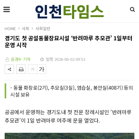
HOME
사회
사회일반
경기도 첫 공설동물장묘시설 ‘반려마루 추모관’ 1일부터
운영 시작
윤경수 기자
발행 2026-06-02 09:53
- 동물 화장로(2기), 추모실(3실), 염습실, 봉안실(408기) 등의
시설 보유
공공에서 운영하는 경기도내 첫 전문 장례시설인 ‘반려마루
추모관’이 1일 반려마루 여주에 문을 열었다.