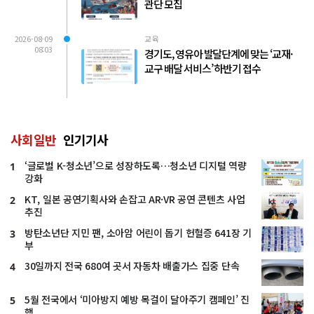
관단 모집
2026-08-09
교육
08:03
경기도, 영유아 발달단계에 맞는 ‘교재·
교구 배달 서비스’ 하반기 접수
사회일반
인기기사
‘글로벌 K-청소년’으로 성장하도록…청소년 디지털 역량
1
강화
KT, 일본 공연기획사와 손잡고 AR·VR 공연 콘텐츠 사업
2
추진
방탄소년단 지민 팬, 소아암 어린이 돕기 헌혈증 641장 기
3
부
30일까지 전국 680여 곳서 자동차 배출가스 집중 단속
4
5월 전국에서 ‘미아방지 예방 목걸이 달아주기 캠페인’ 진
5
행