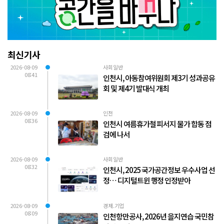
최신기사
2026-08-09
사회일반
08:41
인천시, 아동참여위원회 제3기 성과공유
회 및 제4기 발대식 개최
2026-08-09
인천
08:36
인천시 여름휴가철 피서지 물가 합동 점
검에 나서
2026-08-09
사회일반
08:32
인천시, 2025 국가공간정보 우수사업 선
정… 디지털트윈 행정 인정받아
2026-08-09
경제.기업
08:09
인천항만공사, 2026년 을지연습 국민참