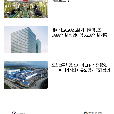
네이버, 2026년 2분기 매출액 3조
3,888억 원, 영업이익 5,203억 원 기록
포스코퓨처엠, 드디어 LFP 시장 뚫었
다… 배터리사와 대규모 장기 공급 합의