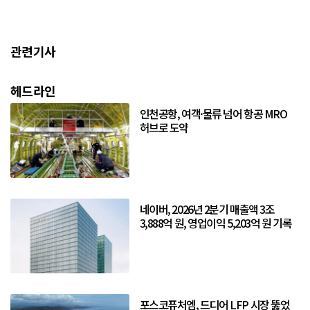
관련기사
헤드라인
인천공항, 여객·물류 넘어 항공 MRO
허브로 도약
네이버, 2026년 2분기 매출액 3조
3,888억 원, 영업이익 5,203억 원 기록
포스코퓨처엠, 드디어 LFP 시장 뚫었