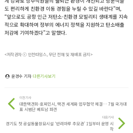
계 강화로 상주직원들의 출퇴근 환경이 개선되고 방문객들
도 편리하게 친환경 이동 경험을 누릴 수 있길 바란다”며,
“앞으로도 공항 인근 저탄소·친환경 모빌리티 생태계를 지속
적으로 확대하며 정부의 에너지 정책을 지원하고 탄소배출
저감에 기여하겠다”고 말했다.
<저작권자 ⓒ 인천타임스, 무단 전재 및 재배포 금지>
윤경수 기자
다른기사보기
이전기사
대한택견회-호찌민시, 택견 세계화 업무협약 체결… 7월 국가대
표 시범단 베트남 파견
다음기사
경기도 첫 공설동물장묘시설 ‘반려마루 추모관’ 1일부터 운영 시
작