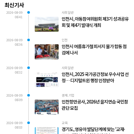
최신기사
2026-08-09
사회일반
08:41
인천시, 아동참여위원회 제3기 성과공유
회 및 제4기 발대식 개최
2026-08-09
인천
08:36
인천시 여름휴가철 피서지 물가 합동 점
검에 나서
2026-08-09
사회일반
08:32
인천시, 2025 국가공간정보 우수사업 선
정… 디지털트윈 행정 인정받아
2026-08-09
경제.기업
08:09
인천항만공사, 2026년 을지연습 국민참
관단 모집
2026-08-09
교육
08:03
경기도, 영유아 발달단계에 맞는 ‘교재·