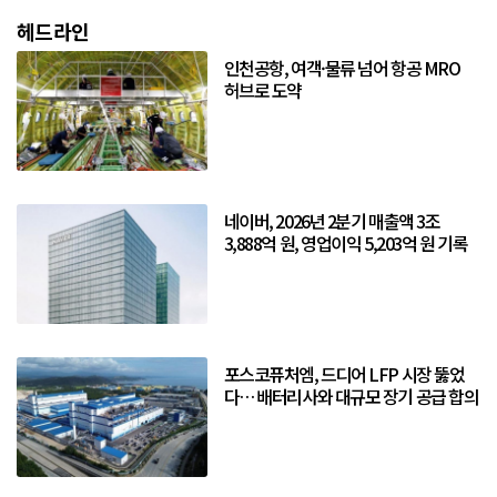
헤드라인
인천공항, 여객·물류 넘어 항공 MRO
허브로 도약
네이버, 2026년 2분기 매출액 3조
3,888억 원, 영업이익 5,203억 원 기록
포스코퓨처엠, 드디어 LFP 시장 뚫었
다… 배터리사와 대규모 장기 공급 합의