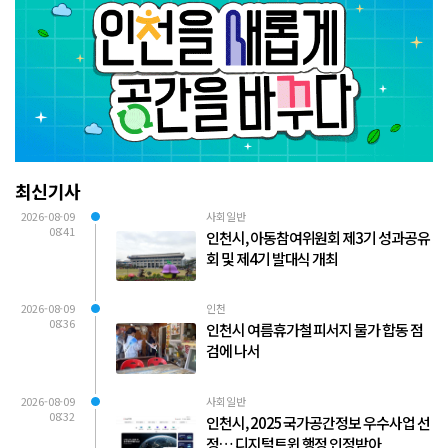
최신기사
2026-08-09
사회일반
08:41
인천시, 아동참여위원회 제3기 성과공유
회 및 제4기 발대식 개최
2026-08-09
인천
08:36
인천시 여름휴가철 피서지 물가 합동 점
검에 나서
2026-08-09
사회일반
08:32
인천시, 2025 국가공간정보 우수사업 선
정… 디지털트윈 행정 인정받아