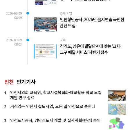
2026-08-09
경제.기업
08:09
인천항만공사, 2026년 을지연습 국민참
관단 모집
2026-08-09
교육
08:03
경기도, 영유아 발달단계에 맞는 ‘교재·
교구 배달 서비스’ 하반기 접수
인천
인기기사
인천시의회 교육위, 학교시설복합화·폐교활용 학교 모델
1
개발 연구 성료
거침없는 인천시 철도사업, 모든 길 인천으로 통한다
2
인천도시공사, 검단신도시 개발 및 실시계획(변경) 승인
3