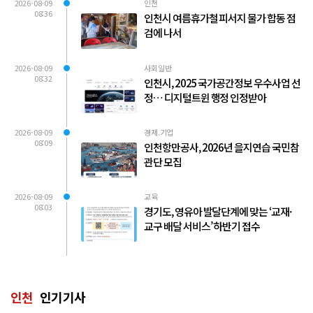
2026-08-09
인천
08:36
인천시 여름휴가철 피서지 물가 합동 점
검에 나서
2026-08-09
사회일반
08:32
인천시, 2025 국가공간정보 우수사업 선
정… 디지털트윈 행정 인정받아
2026-08-09
경제.기업
08:09
인천항만공사, 2026년 을지연습 국민참
관단 모집
2026-08-09
교육
08:03
경기도, 영유아 발달단계에 맞는 ‘교재·
교구 배달 서비스’ 하반기 접수
인천
인기기사