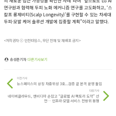
의 새로운 접근 가능성을 확인한 사례”라며 “앞으로도 LG AI
연구원과 협력해 두피 노화 메커니즘 연구를 고도화하고, ‘스
칼프 롱제비티(Scalp Longevity)’를 구현할 수 있는 차세대
두피·모발 케어 솔루션 개발에 집중할 계획”이라고 말했다.
<저작권자 ⓒ 인천타임스, 무단 전재 및 재배포 금지>
송성춘기자
다른기사보기
이전기사
뉴스페이스의 상징 차중위성 3호...검증 끝 본격 운영 돌입
다음기사
네이버클라우드, 엔비디아 손잡고 “글로벌 AI 팩토리 도약” 선
언… 인프라·모델·서비스 전방위 동맹