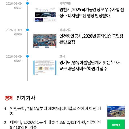
2026-08-09
사회일반
08:32
인천시, 2025 국가공간정보 우수사업 선
정… 디지털트윈 행정 인정받아
2026-08-09
경제.기업
08:09
인천항만공사, 2026년 을지연습 국민참
관단 모집
2026-08-09
교육
08:03
경기도, 영유아 발달단계에 맞는 ‘교재·
교구 배달 서비스’ 하반기 접수
경제
인기기사
인천공항, 7월 1일부터 제2여객터미널로 진에어 이전 배
1
치
네이버, 2026년 1분기 매출액 3조 2,411억 원, 영업이익
2
5,418억 원 기록