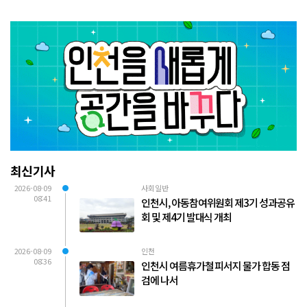
최신기사
2026-08-09
사회일반
08:41
인천시, 아동참여위원회 제3기 성과공유
회 및 제4기 발대식 개최
2026-08-09
인천
08:36
인천시 여름휴가철 피서지 물가 합동 점
검에 나서