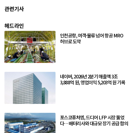
관련기사
헤드라인
인천공항, 여객·물류 넘어 항공 MRO
허브로 도약
네이버, 2026년 2분기 매출액 3조
3,888억 원, 영업이익 5,203억 원 기록
포스코퓨처엠, 드디어 LFP 시장 뚫었
다… 배터리사와 대규모 장기 공급 합의