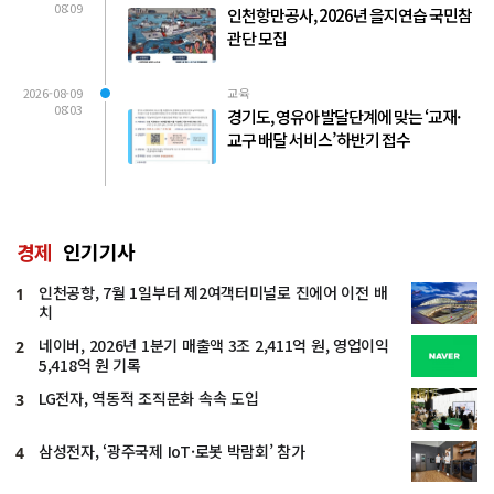
08:09
인천항만공사, 2026년 을지연습 국민참
관단 모집
2026-08-09
교육
08:03
경기도, 영유아 발달단계에 맞는 ‘교재·
교구 배달 서비스’ 하반기 접수
경제
인기기사
인천공항, 7월 1일부터 제2여객터미널로 진에어 이전 배
1
치
네이버, 2026년 1분기 매출액 3조 2,411억 원, 영업이익
2
5,418억 원 기록
LG전자, 역동적 조직문화 속속 도입
3
삼성전자, ‘광주국제 IoT·로봇 박람회’ 참가
4