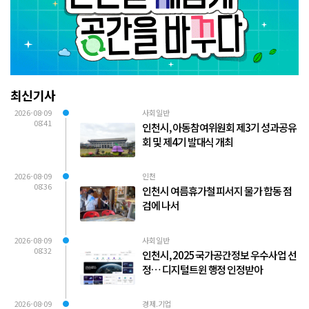
최신기사
2026-08-09
사회일반
08:41
인천시, 아동참여위원회 제3기 성과공유
회 및 제4기 발대식 개최
2026-08-09
인천
08:36
인천시 여름휴가철 피서지 물가 합동 점
검에 나서
2026-08-09
사회일반
08:32
인천시, 2025 국가공간정보 우수사업 선
정… 디지털트윈 행정 인정받아
2026-08-09
경제.기업