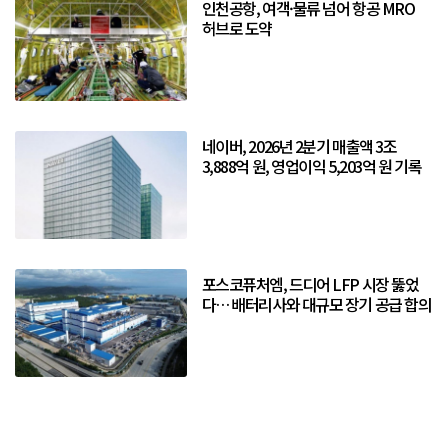
인천공항, 여객·물류 넘어 항공 MRO
허브로 도약
네이버, 2026년 2분기 매출액 3조
3,888억 원, 영업이익 5,203억 원 기록
포스코퓨처엠, 드디어 LFP 시장 뚫었
다… 배터리사와 대규모 장기 공급 합의