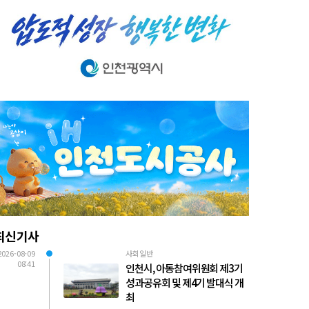
최신기사
2026-08-09
사회일반
08:41
인천시, 아동참여위원회 제3기
성과공유회 및 제4기 발대식 개
최