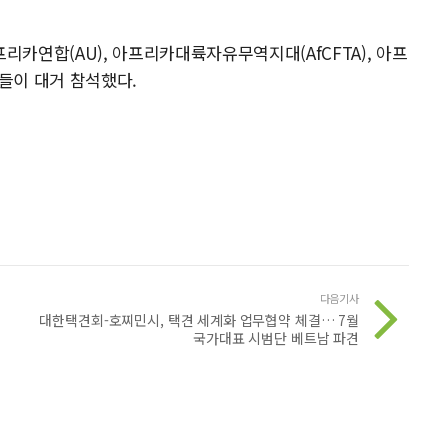
카연합(AU), 아프리카대륙자유무역지대(AfCFTA), 아프
표들이 대거 참석했다.
다음기사
대한택견회-호찌민시, 택견 세계화 업무협약 체결… 7월
국가대표 시범단 베트남 파견