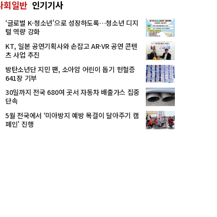
사회일반
인기기사
‘글로벌 K-청소년’으로 성장하도록…청소년 디지
털 역량 강화
KT, 일본 공연기획사와 손잡고 AR·VR 공연 콘텐
츠 사업 추진
방탄소년단 지민 팬, 소아암 어린이 돕기 헌혈증
641장 기부
30일까지 전국 680여 곳서 자동차 배출가스 집중
단속
5월 전국에서 ‘미아방지 예방 목걸이 달아주기 캠
페인’ 진행