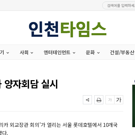
경기
사회
엔터테인먼트
문화
건설/부동산
 양자회담 실시
아프리카 외교장관 회의'가 열리는 서울 롯데호텔에서 10개국
했다.