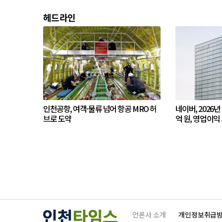
헤드라인
인천공항, 여객·물류 넘어 항공 MRO 허
네이버, 2026년
브로 도약
억 원, 영업이익 
언론사 소개
개인정보취급