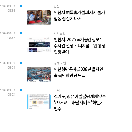
2026-08-09
인천
08:36
인천시 여름휴가철 피서지 물가
합동 점검에 나서
2026-08-09
사회일반
08:32
인천시, 2025 국가공간정보 우
수사업 선정… 디지털트윈 행정
인정받아
2026-08-09
경제.기업
08:09
인천항만공사, 2026년 을지연
습 국민참관단 모집
2026-08-09
교육
08:03
경기도, 영유아 발달단계에 맞는
‘교재·교구 배달 서비스’ 하반기
접수