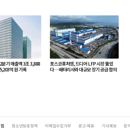
 2분기 매출액 3조 3,888
포스코퓨처엠, 드디어 LFP 시장 뚫었
5,203억 원 기록
다… 배터리사와 대규모 장기 공급 합의
방침
청소년보호정책
이메일수집거부
광고·제휴
기사제보
문