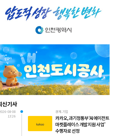
최신기사
2026-08-08
경제.기업
13:26
카카오, 과기정통부 ‘AI 에이전트
마켓플레이스 개발 지원 사업’
수행자로 선정