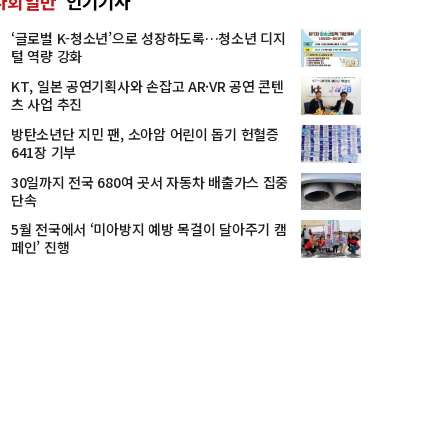
사회일반
인기기사
‘글로벌 K-청소년’으로 성장하도록…청소년 디지
털 역량 강화
KT, 일본 공연기획사와 손잡고 AR·VR 공연 콘텐
츠 사업 추진
방탄소년단 지민 팬, 소아암 어린이 돕기 헌혈증
641장 기부
30일까지 전국 680여 곳서 자동차 배출가스 집중
단속
5월 전국에서 ‘미아방지 예방 목걸이 달아주기 캠
페인’ 진행