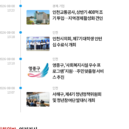
2026-08-08
경제.기업
13:23
인천교통공사, 상반기 408억 조
기 투입…지역경제 활성화 견인
2026-08-08
인천
13:18
인천시의회, 제7기 대학생 인턴
십 수료식 개최
2026-08-08
인천
13:10
영종구, ‘사회복지시설 우수 프
로그램’ 지원‥주민 맞춤형 서비
스 추진
2026-08-08
인천
13:07
서해구, 제4기 청년정책위원회
및 청년참여단 발대식 개최