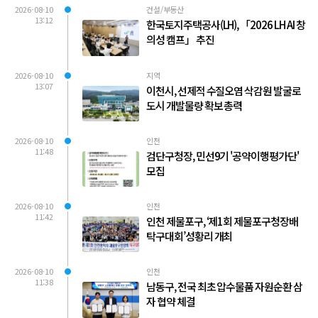
2026-08-10
건설/부동산
13:12
한국토지주택공사(LH), 「2026 LH AI 창
의성 캠프」 추진
2026-08-10
지역
13:07
이천시, 선제적 수질오염 삭감원 발굴로
도시 개발물량 확보 총력
2026-08-10
인천
11:48
검단구청장, 민선9기 '공약이행평가단'
모집
2026-08-10
인천
11:42
인천 제물포구, ‘제1회 제물포구청장배
탁구대회’성황리 개최
2026-08-10
인천
11:38
남동구, 전국 최초 압수물품 자원순환 삼
자 협약 체결