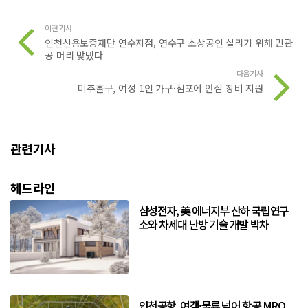
이전기사
인천신용보증재단 연수지점, 연수구 소상공인 살리기 위해 민관
공 머리 맞댔다
다음기사
미추홀구, 여성 1인 가구·점포에 안심 장비 지원
관련기사
헤드라인
삼성전자, 美 에너지부 산하 국립연구
소와 차세대 난방 기술 개발 박차
인천공항, 여객·물류 넘어 항공 MRO