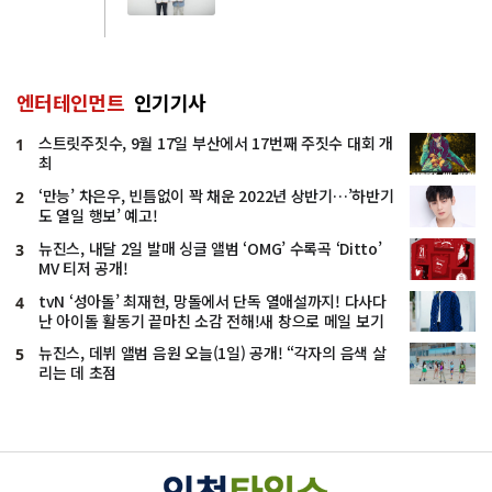
엔터테인먼트
인기기사
스트릿주짓수, 9월 17일 부산에서 17번째 주짓수 대회 개
1
최
‘만능’ 차은우, 빈틈없이 꽉 채운 2022년 상반기…’하반기
2
도 열일 행보’ 예고!
뉴진스, 내달 2일 발매 싱글 앨범 ‘OMG’ 수록곡 ‘Ditto’
3
MV 티저 공개!
tvN ‘성아돌’ 최재현, 망돌에서 단독 열애설까지! 다사다
4
난 아이돌 활동기 끝마친 소감 전해!새 창으로 메일 보기
뉴진스, 데뷔 앨범 음원 오늘(1일) 공개! “각자의 음색 살
5
리는 데 초점