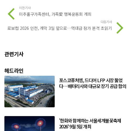
이전기사
미추홀구가족센터, 가족愛 행복운동회 개최
다음기사
로보컵 2026 인천, 개막 3일 앞으로…역대급 참가 본격 초읽기
관련기사
헤드라인
포스코퓨처엠, 드디어 LFP 시장 뚫었
다… 배터리사와 대규모 장기 공급 합의
'한화와 함께하는 서울세계불꽃축제
2026' 9월 5일 개최