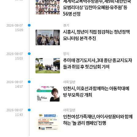
세계학교폭력추방본부, 제9회 대한민국
모범리더상 ‘김찬미·오혜원·유주원’ 등
56명 선정
2026-08-07
경기
15:09
시흥시, 청년이 직접 점검하는 청년정책
모니터링 본격 추진
2026-08-07
정치
15:03
추미애 경기도지사, 3대 종단 종교지도자
들과 취임 후 첫 간담회 가져
2026-08-07
사회일반
14:57
인천시, 이호선과 함께하는 아동학대예
방 부모특강 개최
2026-08-07
사회일반
11:43
인천여성가족재단, 아이사랑꿈터와 함께
하는 ‘놀 권리 캠페인’진행