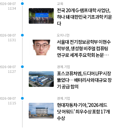
2026-08-07
교육
11:34
전국 20개 G-램프 대학 사업단,
하나 돼 대한민국 기초과학 키운
다
2026-08-07
오피니언
11:31
서울대 전기정보공학부 이현수
학부생, 생성형 비주얼 컴퓨팅
연구로 세계 주요 학회 논문 다수
발표
2026-08-07
경제.기업
11:27
포스코퓨처엠, 드디어 LFP 시장
뚫었다… 배터리사와 대규모 장
기 공급 합의
2026-08-07
경제.기업
11:15
현대자동차·기아, '2026 레드
닷 어워드' 최우수상 포함 17개
수상