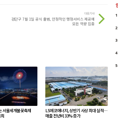
다음기사
1
진
검단구 7월 1일 공식 출범, 안정적인 행정서비스 제공에
모든 역량 집중
2
3
4
5
는 서울세계불꽃축제
LS에코에너지, 상반기 사상 최대 실적…
개최
매출 전년비 33% 증가