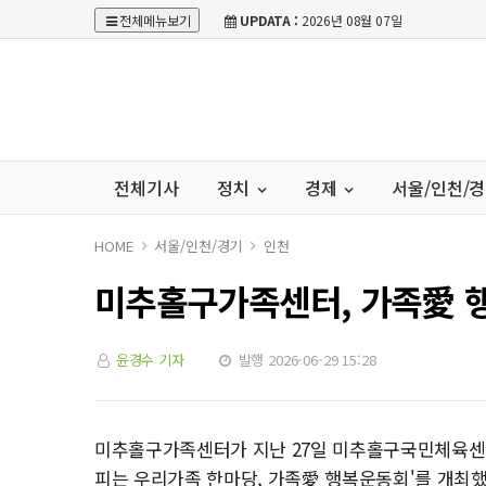
전체메뉴보기
UPDATA :
2026년 08월 07일
전체기사
정치
경제
서울/인천/
HOME
서울/인천/경기
인천
미추홀구가족센터, 가족愛 
윤경수 기자
발행 2026-06-29 15:28
미추홀구가족센터가 지난 27일 미추홀구국민체육센터에
피는 우리가족 한마당, 가족愛 행복운동회'를 개최했