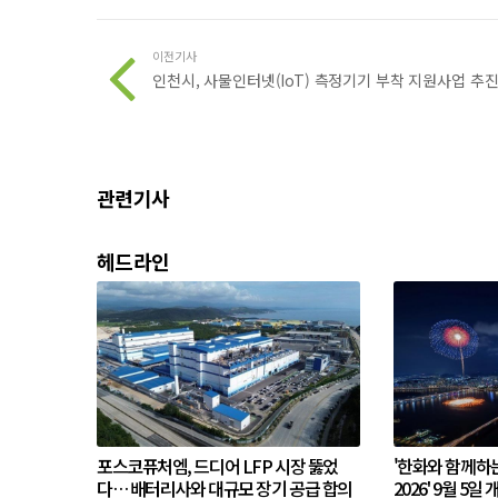
이전기사
인천시, 사물인터넷(IoT) 측정기기 부착 지원사업 추
관련기사
헤드라인
포스코퓨처엠, 드디어 LFP 시장 뚫었
'한화와 함께하
다… 배터리사와 대규모 장기 공급 합의
2026' 9월 5일 