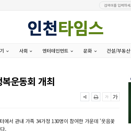
경기
사회
엔터테인먼트
문화
건설/부동산
행복운동회 개최
서 관내 가족 34가정 130명이 참여한 가운데 '웃음꽃
다.