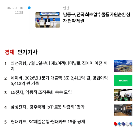
2026-08-10
인천
11:38
남동구, 전국 최초 압수물품 자원순환 삼
자 협약 체결
경제
인기기사
인천공항, 7월 1일부터 제2여객터미널로 진에어 이전 배
1
치
네이버, 2026년 1분기 매출액 3조 2,411억 원, 영업이익
2
5,418억 원 기록
LG전자, 역동적 조직문화 속속 도입
3
삼성전자, ‘광주국제 IoT·로봇 박람회’ 참가
4
현대카드, SC제일은행-현대카드 15종 공개
5