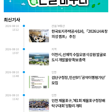
최신기사
2026-08-10
건설/부동산
13:12
한국토지주택공사(LH), 「2026 LH AI 창
의성 캠프」 추진
2026-08-10
지역
13:07
이천시, 선제적 수질오염 삭감원 발굴로
도시 개발물량 확보 총력
2026-08-10
인천
11:48
검단구청장, 민선9기 '공약이행평가단'
모집
2026-08-10
인천
11:42
인천 제물포구, ‘제1회 제물포구청장배
탁구대회’성황리 개최