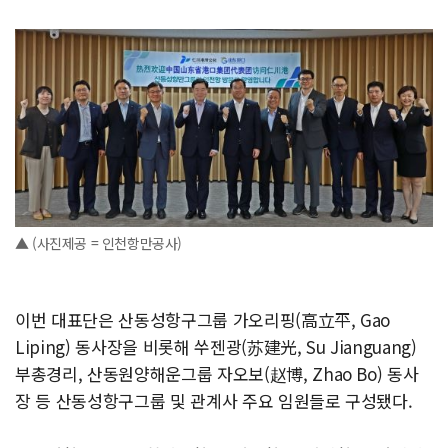
▲ (사진제공 = 인천항만공사)
이번 대표단은 산동성항구그룹 가오리핑(高立平, Gao
Liping) 동사장을 비롯해 쑤젠광(苏建光, Su Jianguang)
부총경리, 산동원양해운그룹 자오보(赵博, Zhao Bo) 동사
장 등 산동성항구그룹 및 관계사 주요 임원들로 구성됐다.