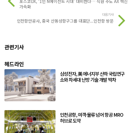
포스코DX, ‘1인 N에이전트 시대’ 대비한다… 직원 주도 AX 혁신
가속화
다음기사
인천항만공사, 중국 산동성항구그룹 대표단...인천항 방문
관련기사
헤드라인
삼성전자, 美 에너지부 산하 국립연구
소와 차세대 난방 기술 개발 박차
인천공항, 여객·물류 넘어 항공 MRO
허브로 도약