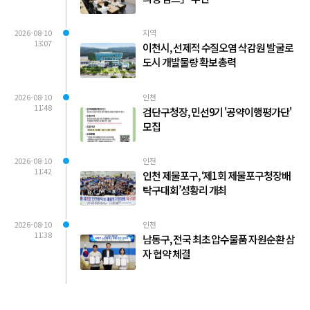
2026-08-10
지역
13:07
이천시, 선제적 수질오염 삭감원 발굴로
도시 개발물량 확보 총력
2026-08-10
인천
11:48
검단구청장, 민선9기 '공약이행평가단'
모집
2026-08-10
인천
11:42
인천 제물포구, ‘제1회 제물포구청장배
탁구대회’성황리 개최
2026-08-10
인천
11:38
남동구, 전국 최초 압수물품 자원순환 삼
자 협약 체결