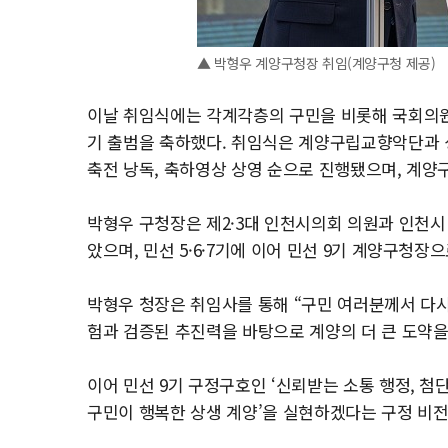
▲ 박형우 계양구청장 취임(계양구청 제공)
이날 취임식에는 각계각층의 구민을 비롯해 국회의원,
기 출범을 축하했다. 취임식은 계양구립교향악단과 성
축전 낭독, 축하영상 상영 순으로 진행됐으며, 계양
박형우 구청장은 제2·3대 인천시의회 의원과 인천시
았으며, 민선 5·6·7기에 이어 민선 9기 계양구청
박형우 청장은 취임사를 통해 “구민 여러분께서 다
험과 검증된 추진력을 바탕으로 계양의 더 큰 도약을
이어 민선 9기 구정구호인 ‘신뢰받는 소통 행정, 첨
구민이 행복한 상생 계양’을 실현하겠다는 구정 비전