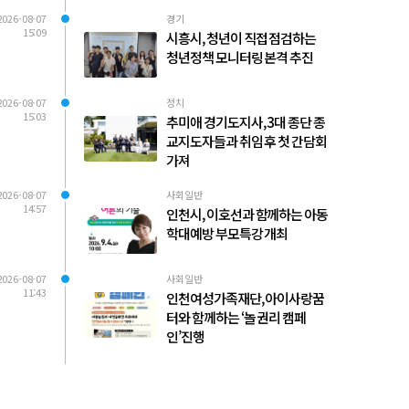
2026-08-07
경기
15:09
시흥시, 청년이 직접 점검하는
청년정책 모니터링 본격 추진
2026-08-07
정치
15:03
추미애 경기도지사, 3대 종단 종
교지도자들과 취임 후 첫 간담회
가져
2026-08-07
사회일반
14:57
인천시, 이호선과 함께하는 아동
학대예방 부모특강 개최
2026-08-07
사회일반
11:43
인천여성가족재단, 아이사랑꿈
터와 함께하는 ‘놀 권리 캠페
인’진행