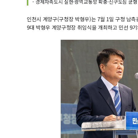
- 경제자족도시 실현·광역교통망 확충·신구도심 균형 
인천시 계양구(구청장 박형우)는 7월 1일 구청 남측
9대 박형우 계양구청장 취임식을 개최하고 민선 9기