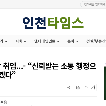
경기
사회
엔터테인먼트
문화
건설/부동산
 취임...- “신뢰받는 소통 행정으
겠다”
첫걸음