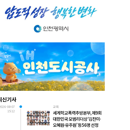
최신기사
2026-08-07
교육
15:12
세계학교폭력추방본부, 제9회
대한민국 모범리더상 ‘김찬미·
오혜원·유주원’ 등 56명 선정