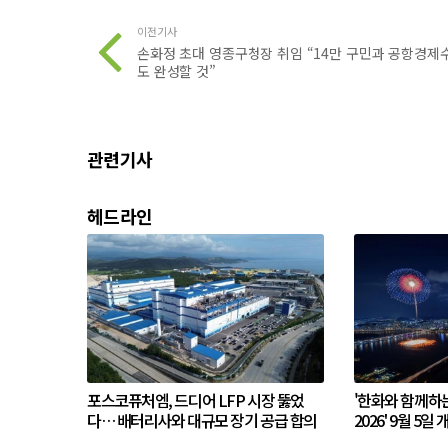
이전기사
손화정 초대 영종구청장 취임 “14만 구민과 공항경제
도 완성할 것”
관련기사
헤드라인
포스코퓨처엠, 드디어 LFP 시장 뚫었
'한화와 함께하
다… 배터리사와 대규모 장기 공급 합의
2026' 9월 5일 