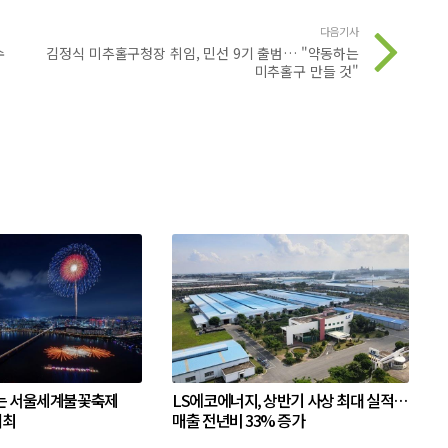
다음기사
수
김정식 미추홀구청장 취임, 민선 9기 출범… "약동하는
미추홀구 만들 것"
는 서울세계불꽃축제
LS에코에너지, 상반기 사상 최대 실적…
개최
매출 전년비 33% 증가