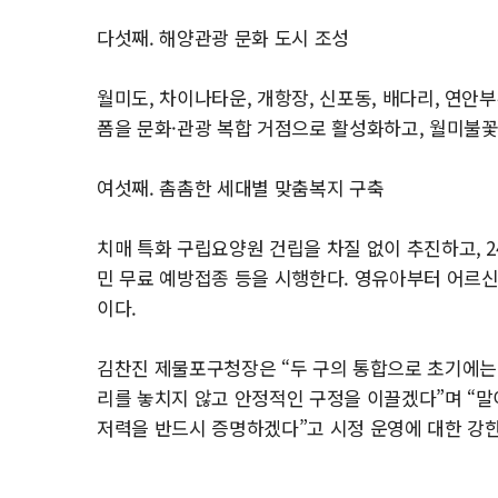
다섯째. 해양관광 문화 도시 조성
월미도, 차이나타운, 개항장, 신포동, 배다리, 연
폼을 문화·관광 복합 거점으로 활성화하고, 월미불꽃
여섯째. 촘촘한 세대별 맞춤복지 구축
치매 특화 구립요양원 건립을 차질 없이 추진하고, 2
민 무료 예방접종 등을 시행한다. 영유아부터 어르신
이다.
김찬진 제물포구청장은 “두 구의 통합으로 초기에는
리를 놓치지 않고 안정적인 구정을 이끌겠다”며 “말
저력을 반드시 증명하겠다”고 시정 운영에 대한 강한