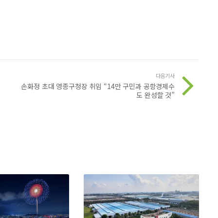
다음기사
손화정 초대 영종구청장 취임 “14만 구민과 공항경제수
도 완성할 것”