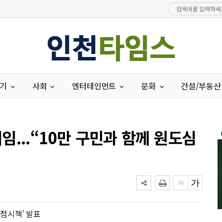
경기
사회
엔터테인먼트
문화
건설/부동산
...“10만 구민과 함께 원도심
역점시책’ 발표