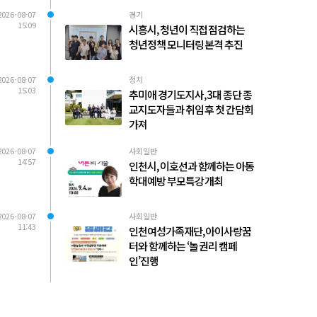
2026-08-07
경기
15:09
시흥시, 청년이 직접 점검하는
청년정책 모니터링 본격 추진
2026-08-07
정치
15:03
추미애 경기도지사, 3대 종단 종
교지도자들과 취임 후 첫 간담회
가져
2026-08-07
사회일반
14:57
인천시, 이호선과 함께하는 아동
학대예방 부모특강 개최
2026-08-07
사회일반
11:43
인천여성가족재단, 아이사랑꿈
터와 함께하는 ‘놀 권리 캠페
인’진행