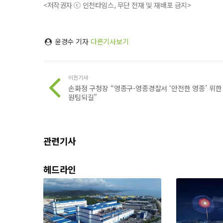
<저작권자 ⓒ 인천타임스, 무단 전재 및 재배포 금지>
윤경수 기자
다른기사보기
이전기사
손화정 구청장 “영종구-영종경찰서 ‘안전한 영종’ 위한
원팀되길”
관련기사
헤드라인