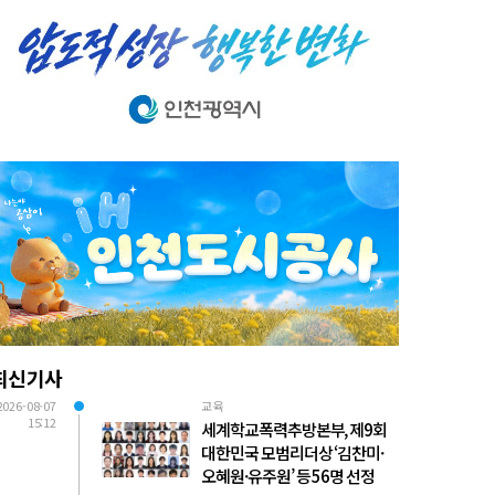
최신기사
2026-08-07
교육
15:12
세계학교폭력추방본부, 제9회
대한민국 모범리더상 ‘김찬미·
오혜원·유주원’ 등 56명 선정