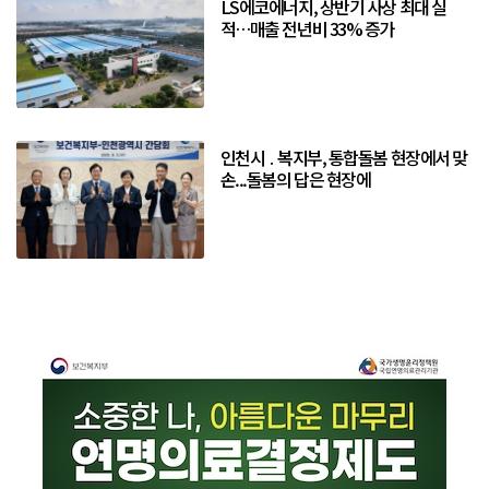
LS에코에너지, 상반기 사상 최대 실
적…매출 전년비 33% 증가
인천시 ․ 복지부, 통합돌봄 현장에서 맞
손...돌봄의 답은 현장에