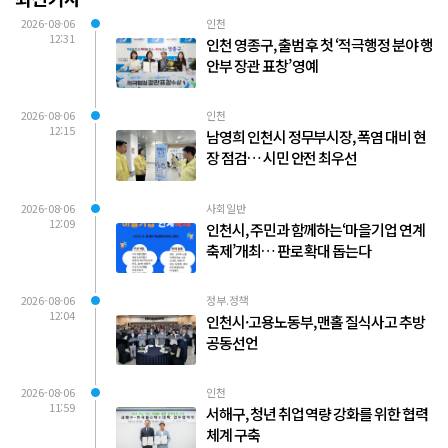
2026-08-06
인천
12:31
인천 영종구, 출범 후 첫 ‘적극행정 분야 행
안부 장관 표창’ 영예
2026-08-06
인천
12:15
남영희 인천시 정무부시장, 폭염 대비 현
장 점검… 시민 안전 최우선
2026-08-06
사회일반
12:09
인천시, 주민과 함께하는‘마을기업 연계
축제’개최… 판로 확대 돕는다
2026-08-06
정부.정책
12:04
인천시·고용노동부, 맨홀 질식사고 추방
공동선언
2026-08-06
인천
11:59
서해구, 청년 취업 역량 강화를 위한 협력
체계 구축