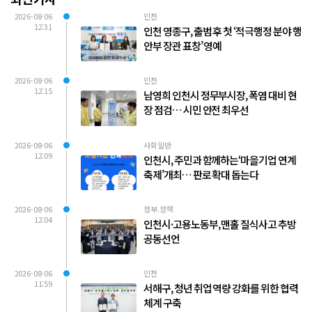
2026-08-06
인천
12:31
인천 영종구, 출범 후 첫 ‘적극행정 분야 행
안부 장관 표창’ 영예
2026-08-06
인천
12:15
남영희 인천시 정무부시장, 폭염 대비 현
장 점검… 시민 안전 최우선
2026-08-06
사회일반
12:09
인천시, 주민과 함께하는‘마을기업 연계
축제’개최… 판로 확대 돕는다
2026-08-06
정부.정책
12:04
인천시·고용노동부, 맨홀 질식사고 추방
공동선언
2026-08-06
인천
11:59
서해구, 청년 취업 역량 강화를 위한 협력
체계 구축