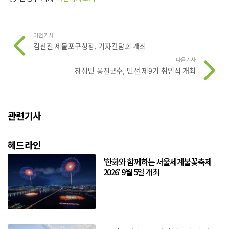
이전기사
김찬진 제물포구청장, 기자간담회 개최
다음기사
장정민 옹진군수, 민선 제9기 취임식 개최
관련기사
헤드라인
'한화와 함께하는 서울세계불꽃축제
2026' 9월 5일 개최