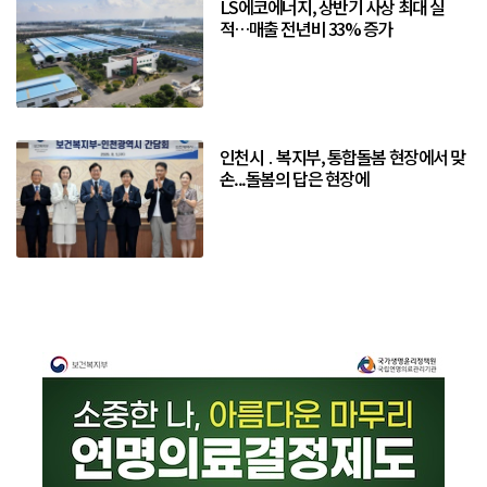
LS에코에너지, 상반기 사상 최대 실
적…매출 전년비 33% 증가
인천시 ․ 복지부, 통합돌봄 현장에서 맞
손...돌봄의 답은 현장에