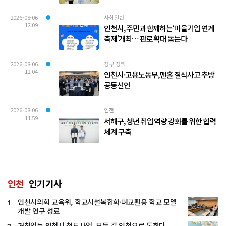
2026-08-06
사회일반
12:09
인천시, 주민과 함께하는‘마을기업 연계
축제’개최… 판로 확대 돕는다
2026-08-06
정부.정책
12:04
인천시·고용노동부, 맨홀 질식사고 추방
공동선언
2026-08-06
인천
11:59
서해구, 청년 취업 역량 강화를 위한 협력
체계 구축
인천
인기기사
인천시의회 교육위, 학교시설복합화·폐교활용 학교 모델
1
개발 연구 성료
거침없는 인천시 철도사업, 모든 길 인천으로 통한다