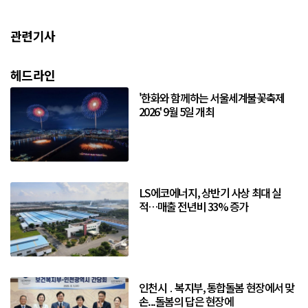
관련기사
헤드라인
'한화와 함께하는 서울세계불꽃축제
2026' 9월 5일 개최
LS에코에너지, 상반기 사상 최대 실
적…매출 전년비 33% 증가
인천시 ․ 복지부, 통합돌봄 현장에서 맞
손...돌봄의 답은 현장에