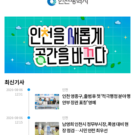
최신기사
2026-08-06
인천
12:31
인천 영종구, 출범 후 첫 ‘적극행정 분야 행
안부 장관 표창’ 영예
2026-08-06
인천
12:15
남영희 인천시 정무부시장, 폭염 대비 현
장 점검… 시민 안전 최우선