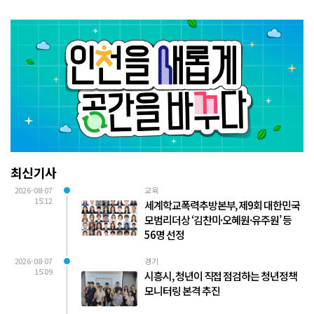
최신기사
2026-08-07
교육
15:12
세계학교폭력추방본부, 제9회 대한민국
모범리더상 ‘김찬미·오혜원·유주원’ 등
56명 선정
2026-08-07
경기
15:09
시흥시, 청년이 직접 점검하는 청년정책
모니터링 본격 추진