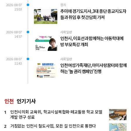
2026-08-07
정치
15:03
추미애 경기도지사, 3대 종단 종교지도자
들과 취임 후 첫 간담회 가져
2026-08-07
사회일반
14:57
인천시, 이호선과 함께하는 아동학대예
방 부모특강 개최
2026-08-07
사회일반
11:43
인천여성가족재단, 아이사랑꿈터와 함께
하는 ‘놀 권리 캠페인’진행
인천
인기기사
인천시의회 교육위, 학교시설복합화·폐교활용 학교 모델
1
개발 연구 성료
거침없는 인천시 철도사업, 모든 길 인천으로 통한다
2