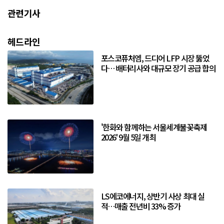
관련기사
헤드라인
포스코퓨처엠, 드디어 LFP 시장 뚫었
다… 배터리사와 대규모 장기 공급 합의
'한화와 함께하는 서울세계불꽃축제
2026' 9월 5일 개최
LS에코에너지, 상반기 사상 최대 실
적…매출 전년비 33% 증가