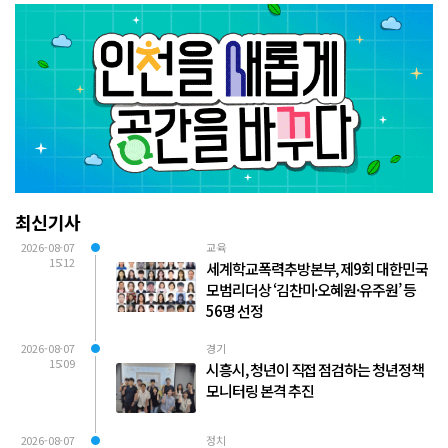
최신기사
2026-08-07
교육
15:12
세계학교폭력추방본부, 제9회 대한민국
모범리더상 ‘김찬미·오혜원·유주원’ 등
56명 선정
2026-08-07
경기
15:09
시흥시, 청년이 직접 점검하는 청년정책
모니터링 본격 추진
2026-08-07
정치