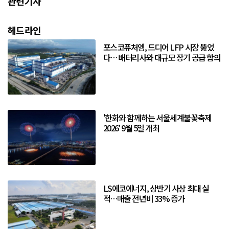
관련기사
헤드라인
포스코퓨처엠, 드디어 LFP 시장 뚫었
다… 배터리사와 대규모 장기 공급 합의
'한화와 함께하는 서울세계불꽃축제
2026' 9월 5일 개최
LS에코에너지, 상반기 사상 최대 실
적…매출 전년비 33% 증가