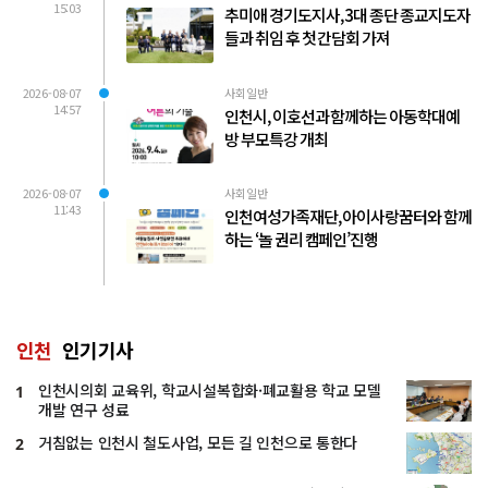
15:03
추미애 경기도지사, 3대 종단 종교지도자
들과 취임 후 첫 간담회 가져
2026-08-07
사회일반
14:57
인천시, 이호선과 함께하는 아동학대예
방 부모특강 개최
2026-08-07
사회일반
11:43
인천여성가족재단, 아이사랑꿈터와 함께
하는 ‘놀 권리 캠페인’진행
인천
인기기사
인천시의회 교육위, 학교시설복합화·폐교활용 학교 모델
1
개발 연구 성료
거침없는 인천시 철도사업, 모든 길 인천으로 통한다
2