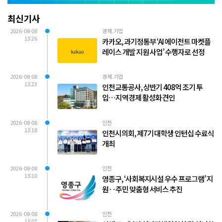
최신기사
2026-08-08
경제.기업
13:26
카카오, 과기정통부 ‘AI 에이전트 마켓플
레이스 개발 지원 사업’ 수행자로 선정
2026-08-08
경제.기업
13:23
인천교통공사, 상반기 408억 조기 투
입…지역경제 활성화 견인
2026-08-08
인천
13:18
인천시의회, 제7기 대학생 인턴십 수료식
개최
2026-08-08
인천
13:10
영종구, ‘사회복지시설 우수 프로그램’ 지
원‥주민 맞춤형 서비스 추진
2026-08-08
인천
13:07