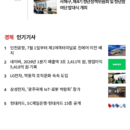
서해구, 제4기 청년정책위원회 및 청년참
여단 발대식 개최
경제
인기기사
인천공항, 7월 1일부터 제2여객터미널로 진에어 이전 배
1
치
네이버, 2026년 1분기 매출액 3조 2,411억 원, 영업이익
2
5,418억 원 기록
LG전자, 역동적 조직문화 속속 도입
3
삼성전자, ‘광주국제 IoT·로봇 박람회’ 참가
4
현대카드, SC제일은행-현대카드 15종 공개
5