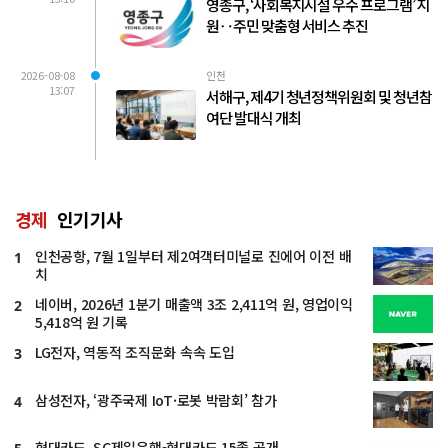
영종구, ‘사회복지시설 우수 프로그램’ 지
원‥주민 맞춤형 서비스 추진
2026-08-08
인천
13:07
서해구, 제4기 청년정책위원회 및 청년참
여단 발대식 개최
경제
인기기사
인천공항, 7월 1일부터 제2여객터미널로 진에어 이전 배
1
치
네이버, 2026년 1분기 매출액 3조 2,411억 원, 영업이익
2
5,418억 원 기록
LG전자, 역동적 조직문화 속속 도입
3
삼성전자, ‘광주국제 IoT·로봇 박람회’ 참가
4
현대카드, SC제일은행-현대카드 15종 공개