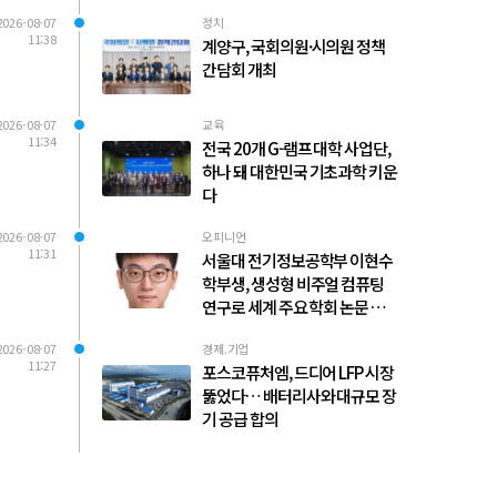
2026-08-07
정치
11:38
계양구, 국회의원·시의원 정책
간담회 개최
2026-08-07
교육
11:34
전국 20개 G-램프 대학 사업단,
하나 돼 대한민국 기초과학 키운
다
2026-08-07
오피니언
11:31
서울대 전기정보공학부 이현수
학부생, 생성형 비주얼 컴퓨팅
연구로 세계 주요 학회 논문 다수
발표
2026-08-07
경제.기업
11:27
포스코퓨처엠, 드디어 LFP 시장
뚫었다… 배터리사와 대규모 장
기 공급 합의