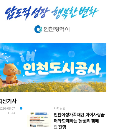
최신기사
2026-08-07
사회일반
11:43
인천여성가족재단, 아이사랑꿈
터와 함께하는 ‘놀 권리 캠페
인’진행