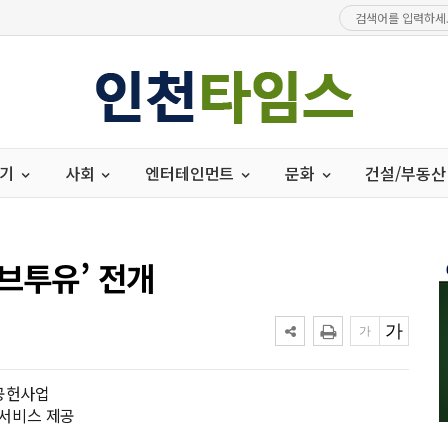
경기
사회
엔터테인먼트
문화
건설/부동산
브투유’ 전개
회공헌사업
 서비스 제공