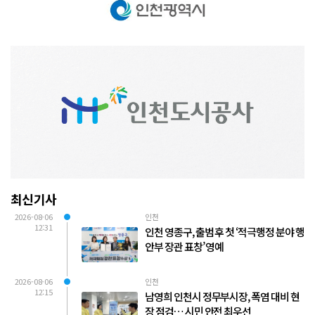
최신기사
2026-08-06
인천
12:31
인천 영종구, 출범 후 첫 ‘적극행정 분야 행
안부 장관 표창’ 영예
2026-08-06
인천
12:15
남영희 인천시 정무부시장, 폭염 대비 현
장 점검… 시민 안전 최우선