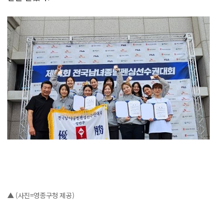
▲ (사진=영종구청 제공)