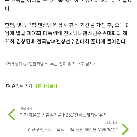
다.
한편, 영종구청 펜싱팀은 잠시 휴식 기간을 가진 후, 오는 8
월에 열릴 제66회 대통령배 전국남녀펜싱선수권대회와 제
31회 김창환배 전국남녀펜싱선수권대회 준비에 들어간다.
<저작권자 ⓒ 인천타임스, 무단 전재 및 재배포 금지>
윤경수 기자
다른기사보기
이전기사
인천 제물포구 출범기념 KBS1‘전국노래자랑’유치
다음기사
검단구-인천시교육청, 교육 현안 해결을 위해 ‘맞손’