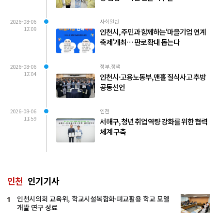
2026-08-06
사회일반
12:09
인천시, 주민과 함께하는‘마을기업 연계
축제’개최… 판로 확대 돕는다
2026-08-06
정부.정책
12:04
인천시·고용노동부, 맨홀 질식사고 추방
공동선언
2026-08-06
인천
11:59
서해구, 청년 취업 역량 강화를 위한 협력
체계 구축
인천
인기기사
인천시의회 교육위, 학교시설복합화·폐교활용 학교 모델
1
개발 연구 성료