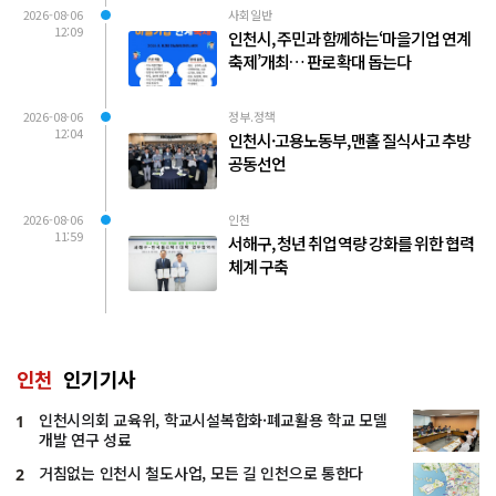
2026-08-06
사회일반
12:09
인천시, 주민과 함께하는‘마을기업 연계
축제’개최… 판로 확대 돕는다
2026-08-06
정부.정책
12:04
인천시·고용노동부, 맨홀 질식사고 추방
공동선언
2026-08-06
인천
11:59
서해구, 청년 취업 역량 강화를 위한 협력
체계 구축
인천
인기기사
인천시의회 교육위, 학교시설복합화·폐교활용 학교 모델
1
개발 연구 성료
거침없는 인천시 철도사업, 모든 길 인천으로 통한다
2