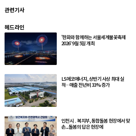
관련기사
헤드라인
'한화와 함께하는 서울세계불꽃축제
2026' 9월 5일 개최
LS에코에너지, 상반기 사상 최대 실
적…매출 전년비 33% 증가
인천시 ․ 복지부, 통합돌봄 현장에서 맞
손...돌봄의 답은 현장에