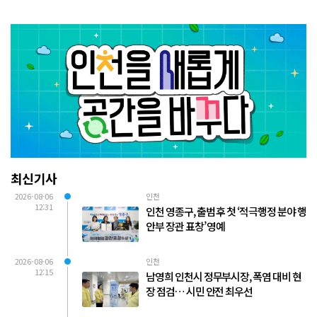
최신기사
2026-08-06
인천
12:31
인천 영종구, 출범 후 첫 ‘적극행정 분야 행
안부 장관 표창’ 영예
2026-08-06
인천
12:15
남영희 인천시 정무부시장, 폭염 대비 현
장 점검… 시민 안전 최우선