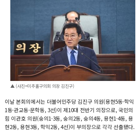
▲ (사진=미추홀구의회 의장 김진구)
이날 본회의에서는 더불어민주당 김진구 의원(용현5동·학익
1동·관교동·문학동, 3선)이 제10대 전반기 의장으로, 국민의
힘 이관호 의원(숭의1·3동, 숭의2동, 숭의4동, 용현1·4동, 용
현2동, 용현3동, 학익2동, 4선)이 부의장으로 각각 선출됐다.