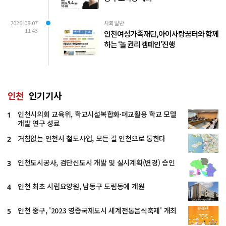
2026-08-07
사회일반
11:43
인천여성가족재단, 아이사랑꿈터와 함께
하는 ‘놀 권리 캠페인’진행
인천
인기기사
인천시의회 교육위, 학교시설복합화·폐교활용 학교 모델
1
개발 연구 성료
거침없는 인천시 철도사업, 모든 길 인천으로 통한다
2
인천도시공사, 검단신도시 개발 및 실시계획(변경) 승인
3
인천 최초 시립요양원, 남동구 도림동에 개원
4
인천 중구, '2023 영종국제도시 세계전통음식축제' 개최
5