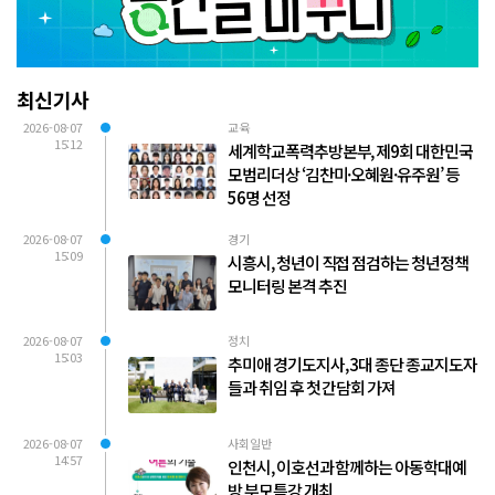
최신기사
2026-08-07
교육
15:12
세계학교폭력추방본부, 제9회 대한민국
모범리더상 ‘김찬미·오혜원·유주원’ 등
56명 선정
2026-08-07
경기
15:09
시흥시, 청년이 직접 점검하는 청년정책
모니터링 본격 추진
2026-08-07
정치
15:03
추미애 경기도지사, 3대 종단 종교지도자
들과 취임 후 첫 간담회 가져
2026-08-07
사회일반
14:57
인천시, 이호선과 함께하는 아동학대예
방 부모특강 개최