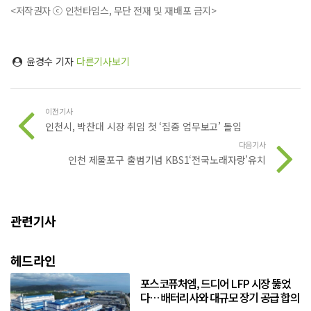
<저작권자 ⓒ 인천타임스, 무단 전재 및 재배포 금지>
윤경수 기자
다른기사보기
이전기사
인천시, 박찬대 시장 취임 첫 ‘집중 업무보고’ 돌입
다음기사
인천 제물포구 출범기념 KBS1‘전국노래자랑’유치
관련기사
헤드라인
포스코퓨처엠, 드디어 LFP 시장 뚫었
다… 배터리사와 대규모 장기 공급 합의