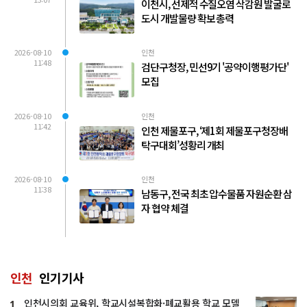
이천시, 선제적 수질오염 삭감원 발굴로
도시 개발물량 확보 총력
2026-08-10
인천
11:48
검단구청장, 민선9기 '공약이행평가단'
모집
2026-08-10
인천
11:42
인천 제물포구, ‘제1회 제물포구청장배
탁구대회’성황리 개최
2026-08-10
인천
11:38
남동구, 전국 최초 압수물품 자원순환 삼
자 협약 체결
인천
인기기사
인천시의회 교육위, 학교시설복합화·폐교활용 학교 모델
1