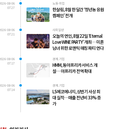
2026-08-06
노동·취업
07:27
한살림, 8월 한 달간 ‘청년농 응원
캠페인’ 전개
2026-08-06
사회일반
07:21
오늘의 연인, 8월 22일 ‘Eternal
Love WINE PARTY’ 개최… 미혼
남녀 위한 로맨틱 매칭 파티 연다
2026-08-06
경제.기업
07:17
HMM, 동아프리카 서비스 개
설… 아프리카 전역 확대
2026-08-06
경제.기업
07:14
LS에코에너지, 상반기 사상 최
대 실적…매출 전년비 33% 증
가