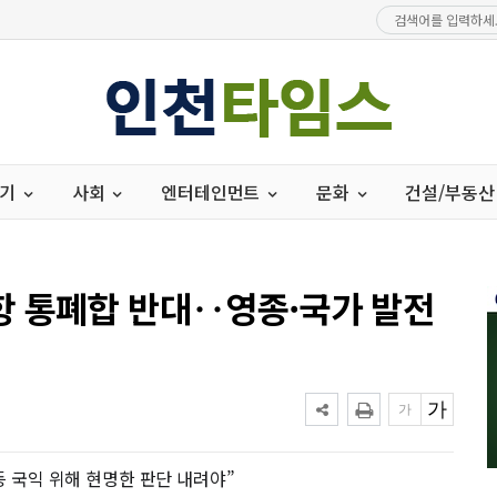
경기
사회
엔터테인먼트
문화
건설/부동산
항 통폐합 반대‥영종·국가 발전
 등 국익 위해 현명한 판단 내려야”