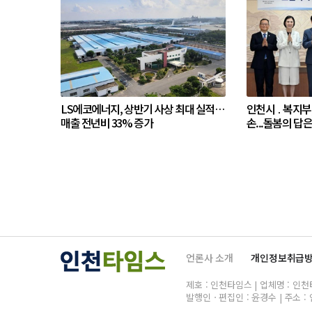
LS에코에너지, 상반기 사상 최대 실적…
인천시 ․ 복지부
매출 전년비 33% 증가
손...돌봄의 답
언론사 소개
개인정보취급
제호 : 인천타임스 | 업체명 : 인천타임
발행인ㆍ편집인 : 윤경수 | 주소 : 